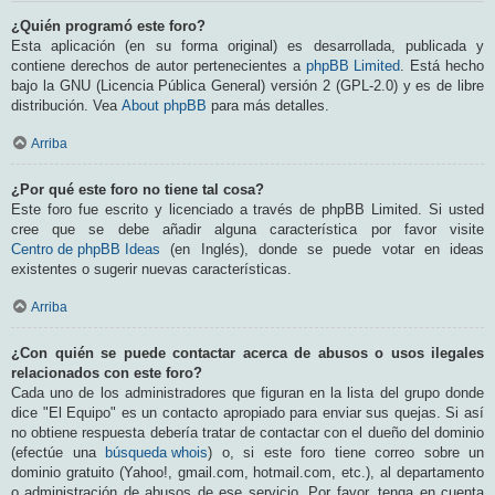
¿Quién programó este foro?
Esta aplicación (en su forma original) es desarrollada, publicada y
contiene derechos de autor pertenecientes a
phpBB Limited
. Está hecho
bajo la GNU (Licencia Pública General) versión 2 (GPL-2.0) y es de libre
distribución. Vea
About phpBB
para más detalles.
Arriba
¿Por qué este foro no tiene tal cosa?
Este foro fue escrito y licenciado a través de phpBB Limited. Si usted
cree que se debe añadir alguna característica por favor visite
Centro de phpBB Ideas
(en Inglés), donde se puede votar en ideas
existentes o sugerir nuevas características.
Arriba
¿Con quién se puede contactar acerca de abusos o usos ilegales
relacionados con este foro?
Cada uno de los administradores que figuran en la lista del grupo donde
dice "El Equipo" es un contacto apropiado para enviar sus quejas. Si así
no obtiene respuesta debería tratar de contactar con el dueño del dominio
(efectúe una
búsqueda whois
) o, si este foro tiene correo sobre un
dominio gratuito (Yahoo!, gmail.com, hotmail.com, etc.), al departamento
o administración de abusos de ese servicio. Por favor, tenga en cuenta