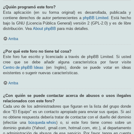
¿Quién programó este foro?
Esta aplicación (en su forma original) es desarrollada, publicada y
contiene derechos de autor pertenecientes a
phpBB Limited
. Está hecho
bajo la GNU (Licencia Pública General) versión 2 (GPL-2.0) y es de libre
distribución. Vea
About phpBB
para más detalles.
Arriba
¿Por qué este foro no tiene tal cosa?
Este foro fue escrito y licenciado a través de phpBB Limited. Si usted
cree que se debe añadir alguna característica por favor visite
Centro de phpBB Ideas
(en Inglés), donde se puede votar en ideas
existentes o sugerir nuevas características.
Arriba
¿Con quién se puede contactar acerca de abusos o usos ilegales
relacionados con este foro?
Cada uno de los administradores que figuran en la lista del grupo donde
dice "El Equipo" es un contacto apropiado para enviar sus quejas. Si así
no obtiene respuesta debería tratar de contactar con el dueño del dominio
(efectúe una
búsqueda whois
) o, si este foro tiene correo sobre un
dominio gratuito (Yahoo!, gmail.com, hotmail.com, etc.), al departamento
o administración de abusos de ese servicio. Por favor, tenga en cuenta