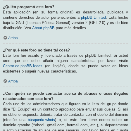
¿Quién programó este foro?
Esta aplicación (en su forma original) es desarrollada, publicada y
contiene derechos de autor pertenecientes a
phpBB Limited
. Está hecho
bajo la GNU (Licencia Pública General) versión 2 (GPL-2.0) y es de libre
distribución. Vea
About phpBB
para más detalles.
Arriba
¿Por qué este foro no tiene tal cosa?
Este foro fue escrito y licenciado a través de phpBB Limited. Si usted
cree que se debe añadir alguna característica por favor visite
Centro de phpBB Ideas
(en Inglés), donde se puede votar en ideas
existentes o sugerir nuevas características.
Arriba
¿Con quién se puede contactar acerca de abusos o usos ilegales
relacionados con este foro?
Cada uno de los administradores que figuran en la lista del grupo donde
dice "El Equipo" es un contacto apropiado para enviar sus quejas. Si así
no obtiene respuesta debería tratar de contactar con el dueño del dominio
(efectúe una
búsqueda whois
) o, si este foro tiene correo sobre un
dominio gratuito (Yahoo!, gmail.com, hotmail.com, etc.), al departamento
o administración de abusos de ese servicio. Por favor, tenga en cuenta