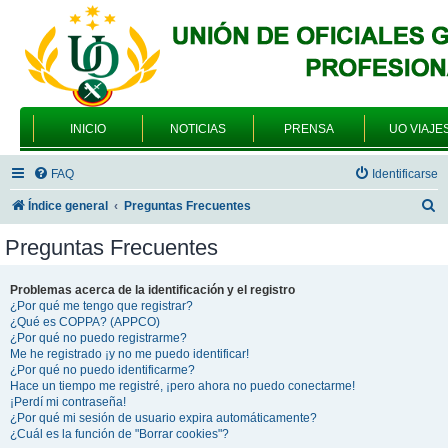
INICIO
NOTICIAS
PRENSA
UO VIAJE
FAQ
Identificarse
B
Índice general
Preguntas Frecuentes
u
Preguntas Frecuentes
s
c
Problemas acerca de la identificación y el registro
¿Por qué me tengo que registrar?
a
¿Qué es COPPA? (APPCO)
r
¿Por qué no puedo registrarme?
Me he registrado ¡y no me puedo identificar!
¿Por qué no puedo identificarme?
Hace un tiempo me registré, ¡pero ahora no puedo conectarme!
¡Perdí mi contraseña!
¿Por qué mi sesión de usuario expira automáticamente?
¿Cuál es la función de "Borrar cookies"?