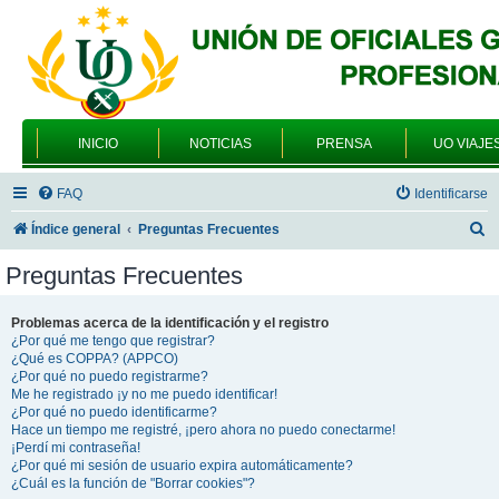
INICIO
NOTICIAS
PRENSA
UO VIAJE
FAQ
Identificarse
B
Índice general
Preguntas Frecuentes
u
Preguntas Frecuentes
s
c
Problemas acerca de la identificación y el registro
¿Por qué me tengo que registrar?
a
¿Qué es COPPA? (APPCO)
r
¿Por qué no puedo registrarme?
Me he registrado ¡y no me puedo identificar!
¿Por qué no puedo identificarme?
Hace un tiempo me registré, ¡pero ahora no puedo conectarme!
¡Perdí mi contraseña!
¿Por qué mi sesión de usuario expira automáticamente?
¿Cuál es la función de "Borrar cookies"?