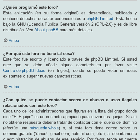
¿Quién programó este foro?
Esta aplicación (en su forma original) es desarrollada, publicada y
contiene derechos de autor pertenecientes a
phpBB Limited
. Está hecho
bajo la GNU (Licencia Pública General) versión 2 (GPL-2.0) y es de libre
distribución. Vea
About phpBB
para más detalles.
Arriba
¿Por qué este foro no tiene tal cosa?
Este foro fue escrito y licenciado a través de phpBB Limited. Si usted
cree que se debe añadir alguna característica por favor visite
Centro de phpBB Ideas
(en Inglés), donde se puede votar en ideas
existentes o sugerir nuevas características.
Arriba
¿Con quién se puede contactar acerca de abusos o usos ilegales
relacionados con este foro?
Cada uno de los administradores que figuran en la lista del grupo donde
dice "El Equipo" es un contacto apropiado para enviar sus quejas. Si así
no obtiene respuesta debería tratar de contactar con el dueño del dominio
(efectúe una
búsqueda whois
) o, si este foro tiene correo sobre un
dominio gratuito (Yahoo!, gmail.com, hotmail.com, etc.), al departamento
o administración de abusos de ese servicio. Por favor, tenga en cuenta