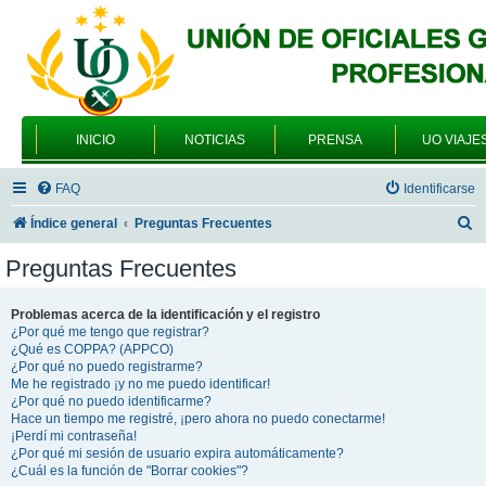
INICIO
NOTICIAS
PRENSA
UO VIAJE
FAQ
Identificarse
B
Índice general
Preguntas Frecuentes
u
Preguntas Frecuentes
s
c
Problemas acerca de la identificación y el registro
¿Por qué me tengo que registrar?
a
¿Qué es COPPA? (APPCO)
r
¿Por qué no puedo registrarme?
Me he registrado ¡y no me puedo identificar!
¿Por qué no puedo identificarme?
Hace un tiempo me registré, ¡pero ahora no puedo conectarme!
¡Perdí mi contraseña!
¿Por qué mi sesión de usuario expira automáticamente?
¿Cuál es la función de "Borrar cookies"?