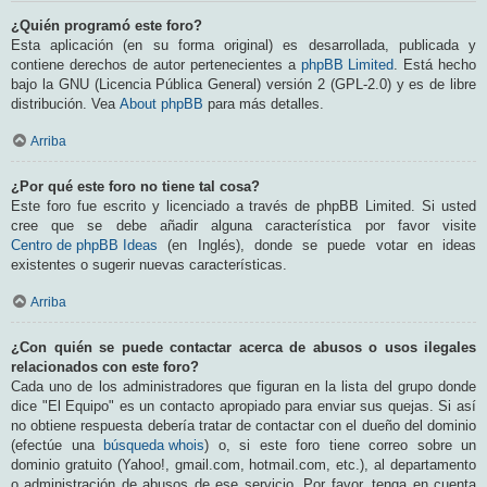
¿Quién programó este foro?
Esta aplicación (en su forma original) es desarrollada, publicada y
contiene derechos de autor pertenecientes a
phpBB Limited
. Está hecho
bajo la GNU (Licencia Pública General) versión 2 (GPL-2.0) y es de libre
distribución. Vea
About phpBB
para más detalles.
Arriba
¿Por qué este foro no tiene tal cosa?
Este foro fue escrito y licenciado a través de phpBB Limited. Si usted
cree que se debe añadir alguna característica por favor visite
Centro de phpBB Ideas
(en Inglés), donde se puede votar en ideas
existentes o sugerir nuevas características.
Arriba
¿Con quién se puede contactar acerca de abusos o usos ilegales
relacionados con este foro?
Cada uno de los administradores que figuran en la lista del grupo donde
dice "El Equipo" es un contacto apropiado para enviar sus quejas. Si así
no obtiene respuesta debería tratar de contactar con el dueño del dominio
(efectúe una
búsqueda whois
) o, si este foro tiene correo sobre un
dominio gratuito (Yahoo!, gmail.com, hotmail.com, etc.), al departamento
o administración de abusos de ese servicio. Por favor, tenga en cuenta