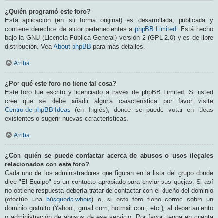
¿Quién programó este foro?
Esta aplicación (en su forma original) es desarrollada, publicada y
contiene derechos de autor pertenecientes a
phpBB Limited
. Está hecho
bajo la GNU (Licencia Pública General) versión 2 (GPL-2.0) y es de libre
distribución. Vea
About phpBB
para más detalles.
Arriba
¿Por qué este foro no tiene tal cosa?
Este foro fue escrito y licenciado a través de phpBB Limited. Si usted
cree que se debe añadir alguna característica por favor visite
Centro de phpBB Ideas
(en Inglés), donde se puede votar en ideas
existentes o sugerir nuevas características.
Arriba
¿Con quién se puede contactar acerca de abusos o usos ilegales
relacionados con este foro?
Cada uno de los administradores que figuran en la lista del grupo donde
dice "El Equipo" es un contacto apropiado para enviar sus quejas. Si así
no obtiene respuesta debería tratar de contactar con el dueño del dominio
(efectúe una
búsqueda whois
) o, si este foro tiene correo sobre un
dominio gratuito (Yahoo!, gmail.com, hotmail.com, etc.), al departamento
o administración de abusos de ese servicio. Por favor, tenga en cuenta