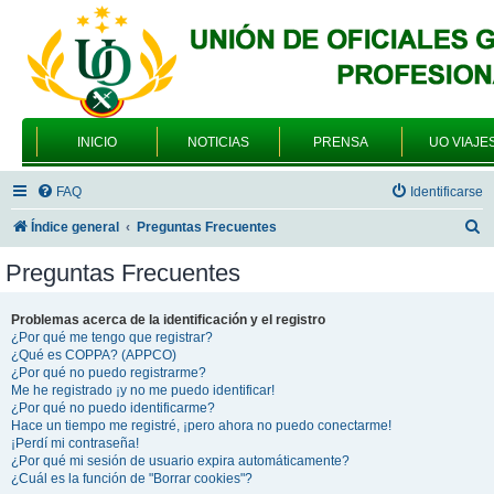
INICIO
NOTICIAS
PRENSA
UO VIAJE
FAQ
Identificarse
B
Índice general
Preguntas Frecuentes
u
Preguntas Frecuentes
s
c
Problemas acerca de la identificación y el registro
¿Por qué me tengo que registrar?
a
¿Qué es COPPA? (APPCO)
r
¿Por qué no puedo registrarme?
Me he registrado ¡y no me puedo identificar!
¿Por qué no puedo identificarme?
Hace un tiempo me registré, ¡pero ahora no puedo conectarme!
¡Perdí mi contraseña!
¿Por qué mi sesión de usuario expira automáticamente?
¿Cuál es la función de "Borrar cookies"?