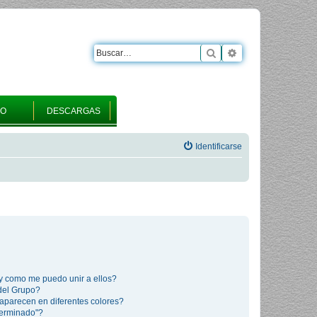
Buscar
Búsqueda avanza
RO
DESCARGAS
Identificarse
y como me puedo unir a ellos?
del Grupo?
aparecen en diferentes colores?
terminado"?