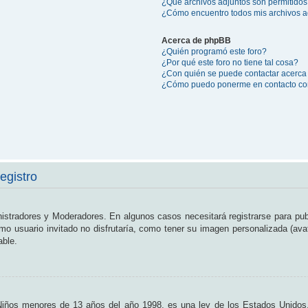
¿Qué archivos adjuntos son permitidos
¿Cómo encuentro todos mis archivos a
Acerca de phpBB
¿Quién programó este foro?
¿Por qué este foro no tiene tal cosa?
¿Con quién se puede contactar acerca 
¿Cómo puedo ponerme en contacto con
egistro
nistradores y Moderadores. En algunos casos necesitará registrarse para pub
o usuario invitado no disfrutaría, como tener su imagen personalizada (ava
able.
os menores de 13 años del año 1998, es una ley de los Estados Unidos, don