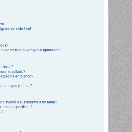
os!
lguien en este foro!
rados?
os de mi lista de Amigos e Ignorados?
s foros?
ngún resultado?
a página en blanco?
s mensajes y temas?
mo Favorito y suscribirme a un tema?
a temas específicos?
co?