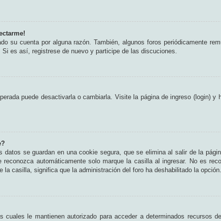
ectarme!
rado su cuenta por alguna razón. También, algunos foros periódicamente rem
 Si es así, registrese de nuevo y participe de las discuciones.
erada puede desactivarla o cambiarla. Visite la página de ingreso (login) y 
e?
s datos se guardan en una cookie segura, que se elimina al salir de la pági
e reconozca automáticamente solo marque la casilla al ingresar. No es rec
 la casilla, significa que la administración del foro ha deshabilitado la opción
as cuales le mantienen autorizado para acceder a determinados recursos del