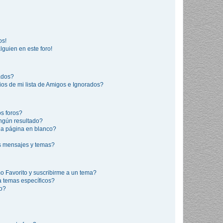
os!
lguien en este foro!
rados?
os de mi lista de Amigos e Ignorados?
s foros?
ngún resultado?
a página en blanco?
s mensajes y temas?
mo Favorito y suscribirme a un tema?
a temas específicos?
co?