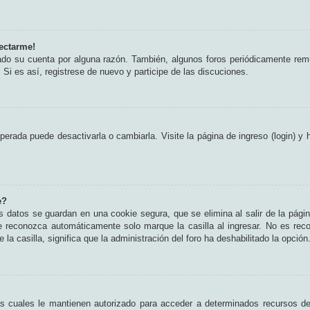
ectarme!
rado su cuenta por alguna razón. También, algunos foros periódicamente rem
 Si es así, registrese de nuevo y participe de las discuciones.
erada puede desactivarla o cambiarla. Visite la página de ingreso (login) y 
e?
s datos se guardan en una cookie segura, que se elimina al salir de la pági
e reconozca automáticamente solo marque la casilla al ingresar. No es rec
 la casilla, significa que la administración del foro ha deshabilitado la opción
as cuales le mantienen autorizado para acceder a determinados recursos del