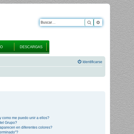
Buscar
Búsqueda avanza
RO
DESCARGAS
Identificarse
y como me puedo unir a ellos?
del Grupo?
aparecen en diferentes colores?
terminado"?