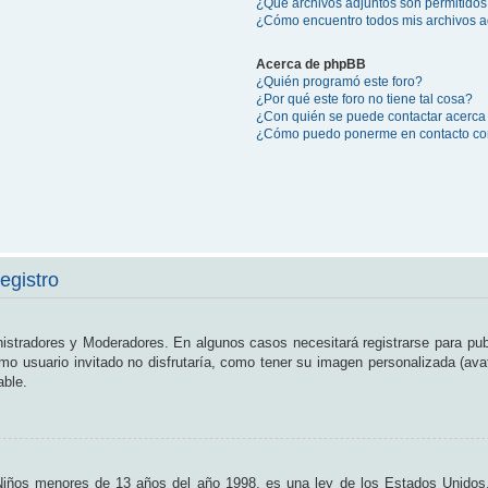
¿Qué archivos adjuntos son permitidos
¿Cómo encuentro todos mis archivos a
Acerca de phpBB
¿Quién programó este foro?
¿Por qué este foro no tiene tal cosa?
¿Con quién se puede contactar acerca 
¿Cómo puedo ponerme en contacto con
egistro
nistradores y Moderadores. En algunos casos necesitará registrarse para pub
o usuario invitado no disfrutaría, como tener su imagen personalizada (ava
able.
os menores de 13 años del año 1998, es una ley de los Estados Unidos, don