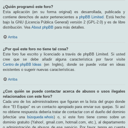
¿Quién programó este foro?
Esta aplicación (en su forma original) es desarrollada, publicada y
contiene derechos de autor pertenecientes a
phpBB Limited
. Está hecho
bajo la GNU (Licencia Pública General) versión 2 (GPL-2.0) y es de libre
distribución. Vea
About phpBB
para más detalles.
Arriba
¿Por qué este foro no tiene tal cosa?
Este foro fue escrito y licenciado a través de phpBB Limited. Si usted
cree que se debe añadir alguna característica por favor visite
Centro de phpBB Ideas
(en Inglés), donde se puede votar en ideas
existentes o sugerir nuevas características.
Arriba
¿Con quién se puede contactar acerca de abusos o usos ilegales
relacionados con este foro?
Cada uno de los administradores que figuran en la lista del grupo donde
dice "El Equipo" es un contacto apropiado para enviar sus quejas. Si así
no obtiene respuesta debería tratar de contactar con el dueño del dominio
(efectúe una
búsqueda whois
) o, si este foro tiene correo sobre un
dominio gratuito (Yahoo!, gmail.com, hotmail.com, etc.), al departamento
o administración de abusos de ese servicio. Por favor, tenga en cuenta