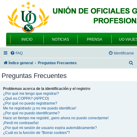
INICIO
NOTICIAS
PRENSA
UO VIAJE
FAQ
Identificarse
B
Índice general
Preguntas Frecuentes
u
Preguntas Frecuentes
s
c
Problemas acerca de la identificación y el registro
¿Por qué me tengo que registrar?
a
¿Qué es COPPA? (APPCO)
r
¿Por qué no puedo registrarme?
Me he registrado ¡y no me puedo identificar!
¿Por qué no puedo identificarme?
Hace un tiempo me registré, ¡pero ahora no puedo conectarme!
¡Perdí mi contraseña!
¿Por qué mi sesión de usuario expira automáticamente?
¿Cuál es la función de "Borrar cookies"?