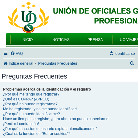
INICIO
NOTICIAS
PRENSA
UO VIAJE
FAQ
Identificarse
B
Índice general
Preguntas Frecuentes
u
Preguntas Frecuentes
s
c
Problemas acerca de la identificación y el registro
¿Por qué me tengo que registrar?
a
¿Qué es COPPA? (APPCO)
r
¿Por qué no puedo registrarme?
Me he registrado ¡y no me puedo identificar!
¿Por qué no puedo identificarme?
Hace un tiempo me registré, ¡pero ahora no puedo conectarme!
¡Perdí mi contraseña!
¿Por qué mi sesión de usuario expira automáticamente?
¿Cuál es la función de "Borrar cookies"?