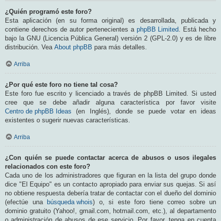
¿Quién programó este foro?
Esta aplicación (en su forma original) es desarrollada, publicada y
contiene derechos de autor pertenecientes a
phpBB Limited
. Está hecho
bajo la GNU (Licencia Pública General) versión 2 (GPL-2.0) y es de libre
distribución. Vea
About phpBB
para más detalles.
Arriba
¿Por qué este foro no tiene tal cosa?
Este foro fue escrito y licenciado a través de phpBB Limited. Si usted
cree que se debe añadir alguna característica por favor visite
Centro de phpBB Ideas
(en Inglés), donde se puede votar en ideas
existentes o sugerir nuevas características.
Arriba
¿Con quién se puede contactar acerca de abusos o usos ilegales
relacionados con este foro?
Cada uno de los administradores que figuran en la lista del grupo donde
dice "El Equipo" es un contacto apropiado para enviar sus quejas. Si así
no obtiene respuesta debería tratar de contactar con el dueño del dominio
(efectúe una
búsqueda whois
) o, si este foro tiene correo sobre un
dominio gratuito (Yahoo!, gmail.com, hotmail.com, etc.), al departamento
o administración de abusos de ese servicio. Por favor, tenga en cuenta