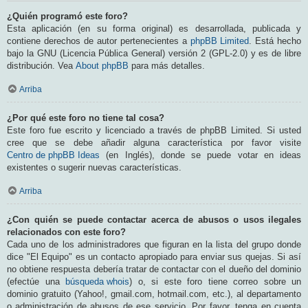
¿Quién programó este foro?
Esta aplicación (en su forma original) es desarrollada, publicada y
contiene derechos de autor pertenecientes a
phpBB Limited
. Está hecho
bajo la GNU (Licencia Pública General) versión 2 (GPL-2.0) y es de libre
distribución. Vea
About phpBB
para más detalles.
Arriba
¿Por qué este foro no tiene tal cosa?
Este foro fue escrito y licenciado a través de phpBB Limited. Si usted
cree que se debe añadir alguna característica por favor visite
Centro de phpBB Ideas
(en Inglés), donde se puede votar en ideas
existentes o sugerir nuevas características.
Arriba
¿Con quién se puede contactar acerca de abusos o usos ilegales
relacionados con este foro?
Cada uno de los administradores que figuran en la lista del grupo donde
dice "El Equipo" es un contacto apropiado para enviar sus quejas. Si así
no obtiene respuesta debería tratar de contactar con el dueño del dominio
(efectúe una
búsqueda whois
) o, si este foro tiene correo sobre un
dominio gratuito (Yahoo!, gmail.com, hotmail.com, etc.), al departamento
o administración de abusos de ese servicio. Por favor, tenga en cuenta