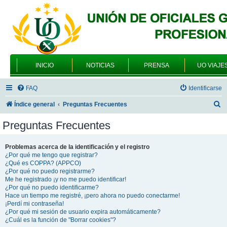
INICIO
NOTICIAS
PRENSA
UO VIAJE
FAQ
Identificarse
B
Índice general
Preguntas Frecuentes
u
Preguntas Frecuentes
s
c
Problemas acerca de la identificación y el registro
¿Por qué me tengo que registrar?
a
¿Qué es COPPA? (APPCO)
r
¿Por qué no puedo registrarme?
Me he registrado ¡y no me puedo identificar!
¿Por qué no puedo identificarme?
Hace un tiempo me registré, ¡pero ahora no puedo conectarme!
¡Perdí mi contraseña!
¿Por qué mi sesión de usuario expira automáticamente?
¿Cuál es la función de "Borrar cookies"?