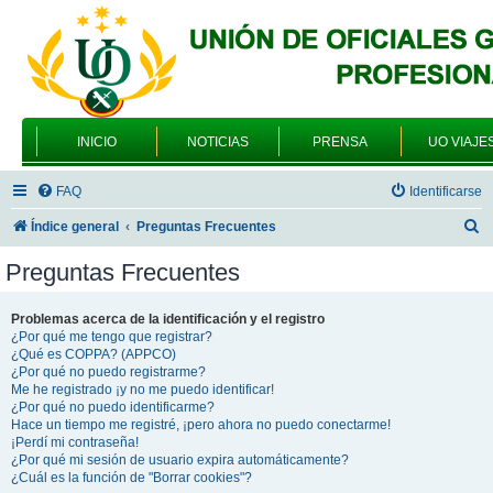
INICIO
NOTICIAS
PRENSA
UO VIAJE
FAQ
Identificarse
B
Índice general
Preguntas Frecuentes
u
Preguntas Frecuentes
s
c
Problemas acerca de la identificación y el registro
¿Por qué me tengo que registrar?
a
¿Qué es COPPA? (APPCO)
r
¿Por qué no puedo registrarme?
Me he registrado ¡y no me puedo identificar!
¿Por qué no puedo identificarme?
Hace un tiempo me registré, ¡pero ahora no puedo conectarme!
¡Perdí mi contraseña!
¿Por qué mi sesión de usuario expira automáticamente?
¿Cuál es la función de "Borrar cookies"?