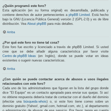
¿Quién programó este foro?
Esta aplicación (en su forma original) es desarrollada, publicada y
contiene derechos de autor pertenecientes a
phpBB Limited
. Está hecho
bajo la GNU (Licencia Pública General) versión 2 (GPL-2.0) y es de libre
distribución. Vea
About phpBB
para más detalles.
Arriba
¿Por qué este foro no tiene tal cosa?
Este foro fue escrito y licenciado a través de phpBB Limited. Si usted
cree que se debe añadir alguna característica por favor visite
Centro de phpBB Ideas
(en Inglés), donde se puede votar en ideas
existentes o sugerir nuevas características.
Arriba
¿Con quién se puede contactar acerca de abusos o usos ilegales
relacionados con este foro?
Cada uno de los administradores que figuran en la lista del grupo donde
dice "El Equipo" es un contacto apropiado para enviar sus quejas. Si así
no obtiene respuesta debería tratar de contactar con el dueño del dominio
(efectúe una
búsqueda whois
) o, si este foro tiene correo sobre un
dominio gratuito (Yahoo!, gmail.com, hotmail.com, etc.), al departamento
o administración de abusos de ese servicio. Por favor, tenga en cuenta