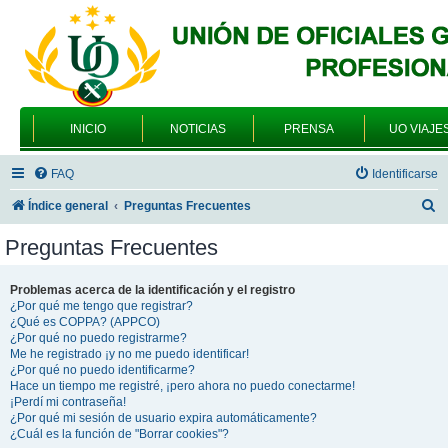
INICIO
NOTICIAS
PRENSA
UO VIAJE
FAQ
Identificarse
B
Índice general
Preguntas Frecuentes
u
Preguntas Frecuentes
s
c
Problemas acerca de la identificación y el registro
¿Por qué me tengo que registrar?
a
¿Qué es COPPA? (APPCO)
r
¿Por qué no puedo registrarme?
Me he registrado ¡y no me puedo identificar!
¿Por qué no puedo identificarme?
Hace un tiempo me registré, ¡pero ahora no puedo conectarme!
¡Perdí mi contraseña!
¿Por qué mi sesión de usuario expira automáticamente?
¿Cuál es la función de "Borrar cookies"?