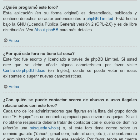
¿Quién programó este foro?
Esta aplicación (en su forma original) es desarrollada, publicada y
contiene derechos de autor pertenecientes a
phpBB Limited
. Está hecho
bajo la GNU (Licencia Pública General) versión 2 (GPL-2.0) y es de libre
distribución. Vea
About phpBB
para más detalles.
Arriba
¿Por qué este foro no tiene tal cosa?
Este foro fue escrito y licenciado a través de phpBB Limited. Si usted
cree que se debe añadir alguna característica por favor visite
Centro de phpBB Ideas
(en Inglés), donde se puede votar en ideas
existentes o sugerir nuevas características.
Arriba
¿Con quién se puede contactar acerca de abusos o usos ilegales
relacionados con este foro?
Cada uno de los administradores que figuran en la lista del grupo donde
dice "El Equipo" es un contacto apropiado para enviar sus quejas. Si así
no obtiene respuesta debería tratar de contactar con el dueño del dominio
(efectúe una
búsqueda whois
) o, si este foro tiene correo sobre un
dominio gratuito (Yahoo!, gmail.com, hotmail.com, etc.), al departamento
o administración de abusos de ese servicio. Por favor, tenga en cuenta