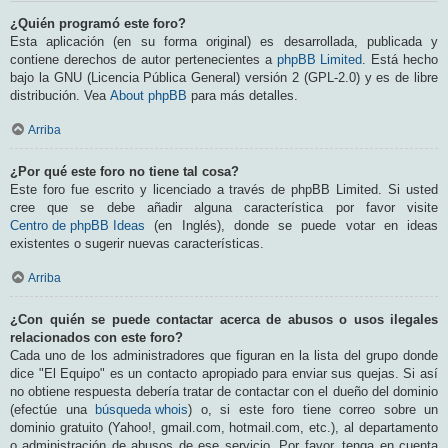
¿Quién programó este foro?
Esta aplicación (en su forma original) es desarrollada, publicada y
contiene derechos de autor pertenecientes a
phpBB Limited
. Está hecho
bajo la GNU (Licencia Pública General) versión 2 (GPL-2.0) y es de libre
distribución. Vea
About phpBB
para más detalles.
Arriba
¿Por qué este foro no tiene tal cosa?
Este foro fue escrito y licenciado a través de phpBB Limited. Si usted
cree que se debe añadir alguna característica por favor visite
Centro de phpBB Ideas
(en Inglés), donde se puede votar en ideas
existentes o sugerir nuevas características.
Arriba
¿Con quién se puede contactar acerca de abusos o usos ilegales
relacionados con este foro?
Cada uno de los administradores que figuran en la lista del grupo donde
dice "El Equipo" es un contacto apropiado para enviar sus quejas. Si así
no obtiene respuesta debería tratar de contactar con el dueño del dominio
(efectúe una
búsqueda whois
) o, si este foro tiene correo sobre un
dominio gratuito (Yahoo!, gmail.com, hotmail.com, etc.), al departamento
o administración de abusos de ese servicio. Por favor, tenga en cuenta