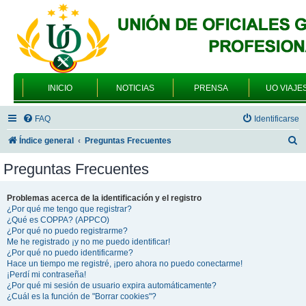
INICIO
NOTICIAS
PRENSA
UO VIAJE
FAQ
Identificarse
B
Índice general
Preguntas Frecuentes
u
Preguntas Frecuentes
s
c
Problemas acerca de la identificación y el registro
¿Por qué me tengo que registrar?
a
¿Qué es COPPA? (APPCO)
r
¿Por qué no puedo registrarme?
Me he registrado ¡y no me puedo identificar!
¿Por qué no puedo identificarme?
Hace un tiempo me registré, ¡pero ahora no puedo conectarme!
¡Perdí mi contraseña!
¿Por qué mi sesión de usuario expira automáticamente?
¿Cuál es la función de "Borrar cookies"?