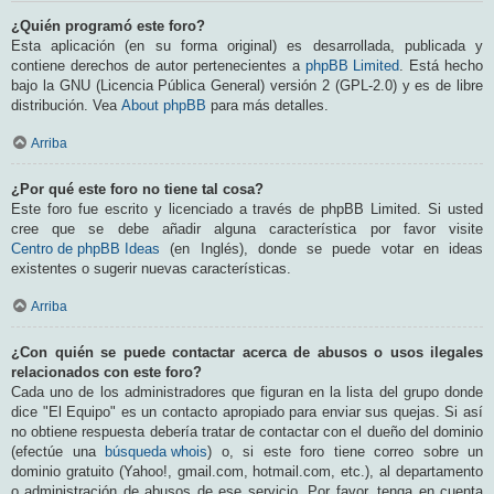
¿Quién programó este foro?
Esta aplicación (en su forma original) es desarrollada, publicada y
contiene derechos de autor pertenecientes a
phpBB Limited
. Está hecho
bajo la GNU (Licencia Pública General) versión 2 (GPL-2.0) y es de libre
distribución. Vea
About phpBB
para más detalles.
Arriba
¿Por qué este foro no tiene tal cosa?
Este foro fue escrito y licenciado a través de phpBB Limited. Si usted
cree que se debe añadir alguna característica por favor visite
Centro de phpBB Ideas
(en Inglés), donde se puede votar en ideas
existentes o sugerir nuevas características.
Arriba
¿Con quién se puede contactar acerca de abusos o usos ilegales
relacionados con este foro?
Cada uno de los administradores que figuran en la lista del grupo donde
dice "El Equipo" es un contacto apropiado para enviar sus quejas. Si así
no obtiene respuesta debería tratar de contactar con el dueño del dominio
(efectúe una
búsqueda whois
) o, si este foro tiene correo sobre un
dominio gratuito (Yahoo!, gmail.com, hotmail.com, etc.), al departamento
o administración de abusos de ese servicio. Por favor, tenga en cuenta