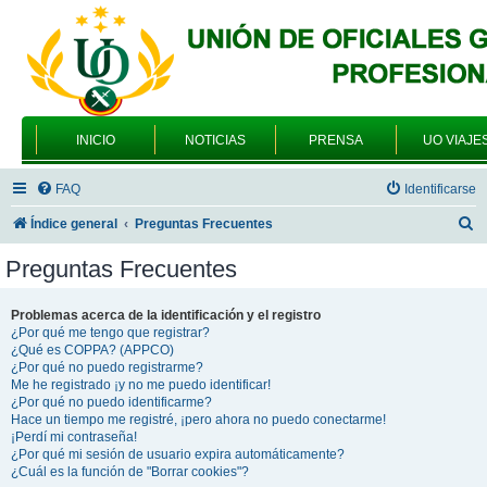
INICIO
NOTICIAS
PRENSA
UO VIAJE
FAQ
Identificarse
B
Índice general
Preguntas Frecuentes
u
Preguntas Frecuentes
s
c
Problemas acerca de la identificación y el registro
¿Por qué me tengo que registrar?
a
¿Qué es COPPA? (APPCO)
r
¿Por qué no puedo registrarme?
Me he registrado ¡y no me puedo identificar!
¿Por qué no puedo identificarme?
Hace un tiempo me registré, ¡pero ahora no puedo conectarme!
¡Perdí mi contraseña!
¿Por qué mi sesión de usuario expira automáticamente?
¿Cuál es la función de "Borrar cookies"?