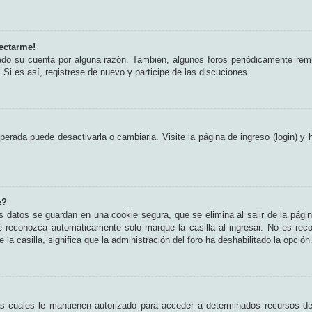
ectarme!
rado su cuenta por alguna razón. También, algunos foros periódicamente rem
 Si es así, registrese de nuevo y participe de las discuciones.
erada puede desactivarla o cambiarla. Visite la página de ingreso (login) y 
e?
s datos se guardan en una cookie segura, que se elimina al salir de la pági
e reconozca automáticamente solo marque la casilla al ingresar. No es rec
 la casilla, significa que la administración del foro ha deshabilitado la opción
as cuales le mantienen autorizado para acceder a determinados recursos del