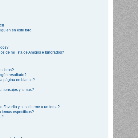
os!
lguien en este foro!
rados?
os de mi lista de Amigos e Ignorados?
s foros?
ngún resultado?
a página en blanco?
s mensajes y temas?
mo Favorito y suscribirme a un tema?
a temas específicos?
co?