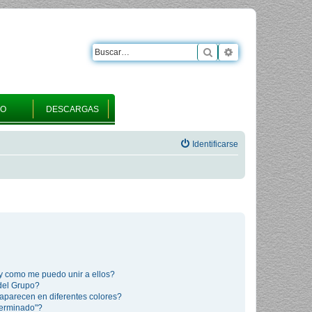
Buscar
Búsqueda avanza
RO
DESCARGAS
Identificarse
y como me puedo unir a ellos?
del Grupo?
aparecen en diferentes colores?
terminado"?