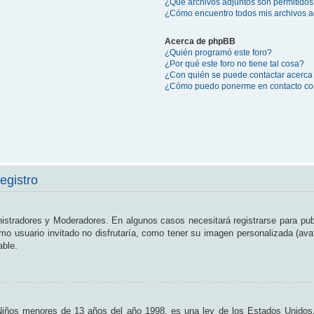
¿Qué archivos adjuntos son permitidos
¿Cómo encuentro todos mis archivos a
Acerca de phpBB
¿Quién programó este foro?
¿Por qué este foro no tiene tal cosa?
¿Con quién se puede contactar acerca 
¿Cómo puedo ponerme en contacto con
egistro
nistradores y Moderadores. En algunos casos necesitará registrarse para pub
o usuario invitado no disfrutaría, como tener su imagen personalizada (ava
able.
os menores de 13 años del año 1998, es una ley de los Estados Unidos, don