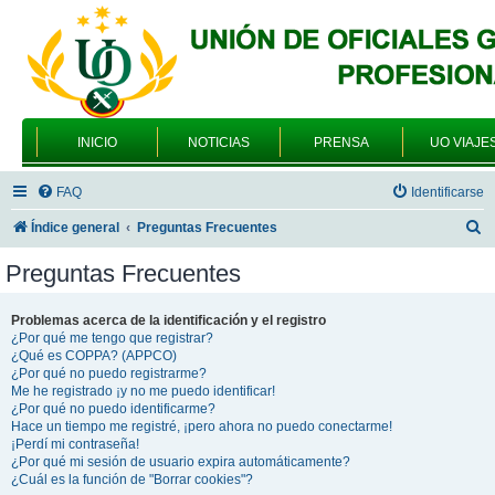
INICIO
NOTICIAS
PRENSA
UO VIAJE
FAQ
Identificarse
B
Índice general
Preguntas Frecuentes
u
Preguntas Frecuentes
s
c
Problemas acerca de la identificación y el registro
¿Por qué me tengo que registrar?
a
¿Qué es COPPA? (APPCO)
r
¿Por qué no puedo registrarme?
Me he registrado ¡y no me puedo identificar!
¿Por qué no puedo identificarme?
Hace un tiempo me registré, ¡pero ahora no puedo conectarme!
¡Perdí mi contraseña!
¿Por qué mi sesión de usuario expira automáticamente?
¿Cuál es la función de "Borrar cookies"?