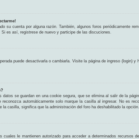
ectarme!
rado su cuenta por alguna razón. También, algunos foros periódicamente rem
 Si es así, registrese de nuevo y participe de las discuciones.
erada puede desactivarla o cambiarla. Visite la página de ingreso (login) y 
e?
s datos se guardan en una cookie segura, que se elimina al salir de la pági
e reconozca automáticamente solo marque la casilla al ingresar. No es rec
 la casilla, significa que la administración del foro ha deshabilitado la opción
as cuales le mantienen autorizado para acceder a determinados recursos del