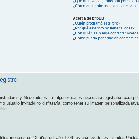
¿Qué archivos adjuntos son permitidos
¿Cómo encuentro todos mis archivos a
Acerca de phpBB
¿Quién programó este foro?
¿Por qué este foro no tiene tal cosa?
¿Con quién se puede contactar acerca 
¿Cómo puedo ponerme en contacto con
egistro
nistradores y Moderadores. En algunos casos necesitará registrarse para pub
o usuario invitado no disfrutaría, como tener su imagen personalizada (ava
able.
os menores de 13 años del año 1998, es una ley de los Estados Unidos, don