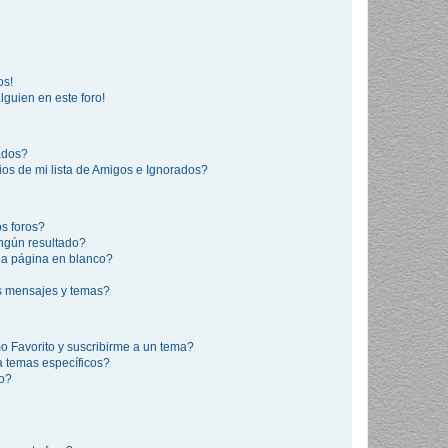
os!
lguien en este foro!
rados?
os de mi lista de Amigos e Ignorados?
s foros?
ngún resultado?
a página en blanco?
s mensajes y temas?
mo Favorito y suscribirme a un tema?
a temas específicos?
co?