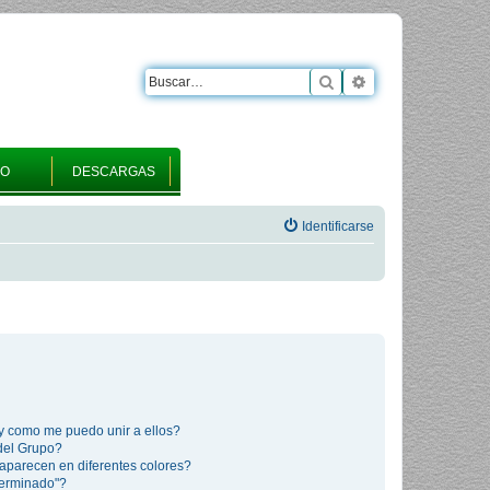
Buscar
Búsqueda avanza
RO
DESCARGAS
Identificarse
y como me puedo unir a ellos?
del Grupo?
aparecen en diferentes colores?
terminado"?