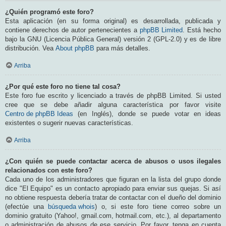
¿Quién programó este foro?
Esta aplicación (en su forma original) es desarrollada, publicada y
contiene derechos de autor pertenecientes a
phpBB Limited
. Está hecho
bajo la GNU (Licencia Pública General) versión 2 (GPL-2.0) y es de libre
distribución. Vea
About phpBB
para más detalles.
Arriba
¿Por qué este foro no tiene tal cosa?
Este foro fue escrito y licenciado a través de phpBB Limited. Si usted
cree que se debe añadir alguna característica por favor visite
Centro de phpBB Ideas
(en Inglés), donde se puede votar en ideas
existentes o sugerir nuevas características.
Arriba
¿Con quién se puede contactar acerca de abusos o usos ilegales
relacionados con este foro?
Cada uno de los administradores que figuran en la lista del grupo donde
dice "El Equipo" es un contacto apropiado para enviar sus quejas. Si así
no obtiene respuesta debería tratar de contactar con el dueño del dominio
(efectúe una
búsqueda whois
) o, si este foro tiene correo sobre un
dominio gratuito (Yahoo!, gmail.com, hotmail.com, etc.), al departamento
o administración de abusos de ese servicio. Por favor, tenga en cuenta