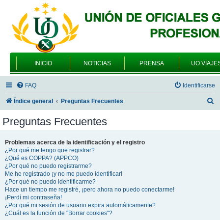
INICIO
NOTICIAS
PRENSA
UO VIAJE
FAQ
Identificarse
B
Índice general
Preguntas Frecuentes
u
Preguntas Frecuentes
s
c
Problemas acerca de la identificación y el registro
¿Por qué me tengo que registrar?
a
¿Qué es COPPA? (APPCO)
r
¿Por qué no puedo registrarme?
Me he registrado ¡y no me puedo identificar!
¿Por qué no puedo identificarme?
Hace un tiempo me registré, ¡pero ahora no puedo conectarme!
¡Perdí mi contraseña!
¿Por qué mi sesión de usuario expira automáticamente?
¿Cuál es la función de "Borrar cookies"?