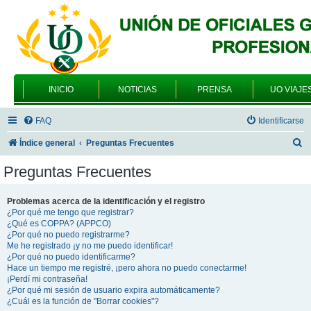
INICIO
NOTICIAS
PRENSA
UO VIAJE
FAQ
Identificarse
B
Índice general
Preguntas Frecuentes
u
Preguntas Frecuentes
s
c
Problemas acerca de la identificación y el registro
¿Por qué me tengo que registrar?
a
¿Qué es COPPA? (APPCO)
r
¿Por qué no puedo registrarme?
Me he registrado ¡y no me puedo identificar!
¿Por qué no puedo identificarme?
Hace un tiempo me registré, ¡pero ahora no puedo conectarme!
¡Perdí mi contraseña!
¿Por qué mi sesión de usuario expira automáticamente?
¿Cuál es la función de "Borrar cookies"?