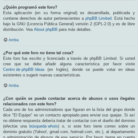
¿Quién programó este foro?
Esta aplicación (en su forma original) es desarrollada, publicada y
contiene derechos de autor pertenecientes a
phpBB Limited
. Está hecho
bajo la GNU (Licencia Pública General) versión 2 (GPL-2.0) y es de libre
distribución. Vea
About phpBB
para más detalles.
Arriba
¿Por qué este foro no tiene tal cosa?
Este foro fue escrito y licenciado a través de phpBB Limited. Si usted
cree que se debe añadir alguna característica por favor visite
Centro de phpBB Ideas
(en Inglés), donde se puede votar en ideas
existentes o sugerir nuevas características.
Arriba
¿Con quién se puede contactar acerca de abusos o usos ilegales
relacionados con este foro?
Cada uno de los administradores que figuran en la lista del grupo donde
dice "El Equipo" es un contacto apropiado para enviar sus quejas. Si así
no obtiene respuesta debería tratar de contactar con el dueño del dominio
(efectúe una
búsqueda whois
) o, si este foro tiene correo sobre un
dominio gratuito (Yahoo!, gmail.com, hotmail.com, etc.), al departamento
o administración de abusos de ese servicio. Por favor, tenga en cuenta