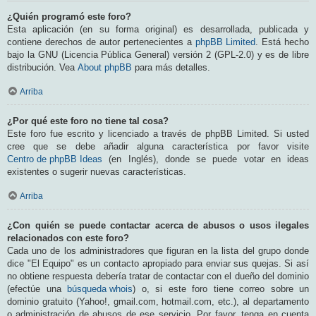
¿Quién programó este foro?
Esta aplicación (en su forma original) es desarrollada, publicada y
contiene derechos de autor pertenecientes a
phpBB Limited
. Está hecho
bajo la GNU (Licencia Pública General) versión 2 (GPL-2.0) y es de libre
distribución. Vea
About phpBB
para más detalles.
Arriba
¿Por qué este foro no tiene tal cosa?
Este foro fue escrito y licenciado a través de phpBB Limited. Si usted
cree que se debe añadir alguna característica por favor visite
Centro de phpBB Ideas
(en Inglés), donde se puede votar en ideas
existentes o sugerir nuevas características.
Arriba
¿Con quién se puede contactar acerca de abusos o usos ilegales
relacionados con este foro?
Cada uno de los administradores que figuran en la lista del grupo donde
dice "El Equipo" es un contacto apropiado para enviar sus quejas. Si así
no obtiene respuesta debería tratar de contactar con el dueño del dominio
(efectúe una
búsqueda whois
) o, si este foro tiene correo sobre un
dominio gratuito (Yahoo!, gmail.com, hotmail.com, etc.), al departamento
o administración de abusos de ese servicio. Por favor, tenga en cuenta