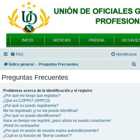
INICIO
NOTICIAS
PRENSA
UO VIAJE
FAQ
Identificarse
B
Índice general
Preguntas Frecuentes
u
Preguntas Frecuentes
s
c
Problemas acerca de la identificación y el registro
¿Por qué me tengo que registrar?
a
¿Qué es COPPA? (APPCO)
r
¿Por qué no puedo registrarme?
Me he registrado ¡y no me puedo identificar!
¿Por qué no puedo identificarme?
Hace un tiempo me registré, ¡pero ahora no puedo conectarme!
¡Perdí mi contraseña!
¿Por qué mi sesión de usuario expira automáticamente?
¿Cuál es la función de "Borrar cookies"?