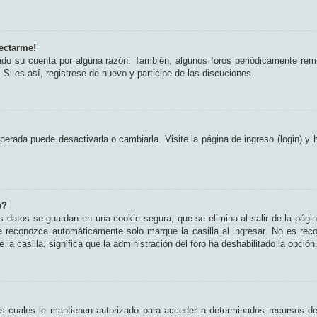
ectarme!
rado su cuenta por alguna razón. También, algunos foros periódicamente rem
 Si es así, registrese de nuevo y participe de las discuciones.
erada puede desactivarla o cambiarla. Visite la página de ingreso (login) y 
e?
s datos se guardan en una cookie segura, que se elimina al salir de la pági
e reconozca automáticamente solo marque la casilla al ingresar. No es rec
 la casilla, significa que la administración del foro ha deshabilitado la opción
as cuales le mantienen autorizado para acceder a determinados recursos del