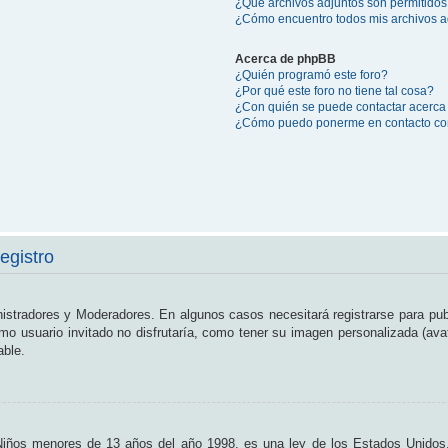
¿Qué archivos adjuntos son permitidos
¿Cómo encuentro todos mis archivos a
Acerca de phpBB
¿Quién programó este foro?
¿Por qué este foro no tiene tal cosa?
¿Con quién se puede contactar acerca 
¿Cómo puedo ponerme en contacto con
egistro
nistradores y Moderadores. En algunos casos necesitará registrarse para pub
o usuario invitado no disfrutaría, como tener su imagen personalizada (ava
able.
os menores de 13 años del año 1998, es una ley de los Estados Unidos, don