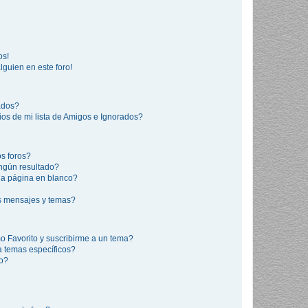
os!
lguien en este foro!
rados?
os de mi lista de Amigos e Ignorados?
s foros?
ngún resultado?
a página en blanco?
s mensajes y temas?
mo Favorito y suscribirme a un tema?
a temas específicos?
co?