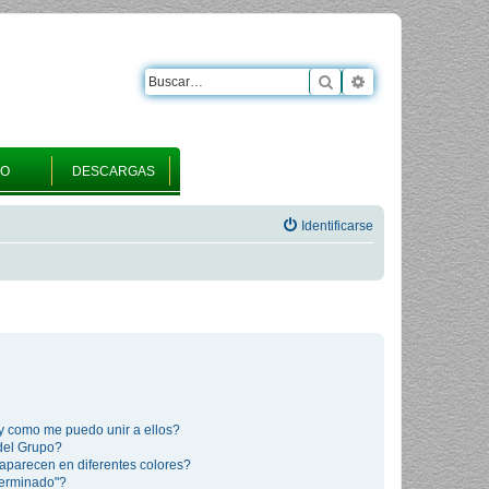
Buscar
Búsqueda avanza
RO
DESCARGAS
Identificarse
y como me puedo unir a ellos?
del Grupo?
aparecen en diferentes colores?
terminado"?