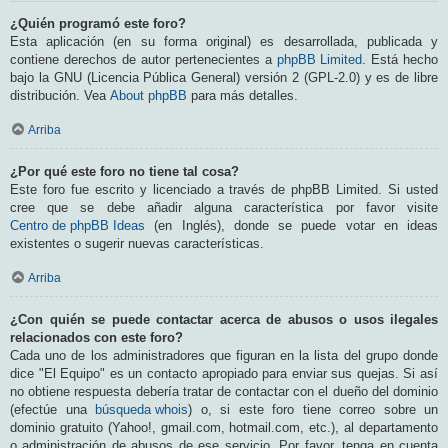
¿Quién programó este foro?
Esta aplicación (en su forma original) es desarrollada, publicada y
contiene derechos de autor pertenecientes a
phpBB Limited
. Está hecho
bajo la GNU (Licencia Pública General) versión 2 (GPL-2.0) y es de libre
distribución. Vea
About phpBB
para más detalles.
Arriba
¿Por qué este foro no tiene tal cosa?
Este foro fue escrito y licenciado a través de phpBB Limited. Si usted
cree que se debe añadir alguna característica por favor visite
Centro de phpBB Ideas
(en Inglés), donde se puede votar en ideas
existentes o sugerir nuevas características.
Arriba
¿Con quién se puede contactar acerca de abusos o usos ilegales
relacionados con este foro?
Cada uno de los administradores que figuran en la lista del grupo donde
dice "El Equipo" es un contacto apropiado para enviar sus quejas. Si así
no obtiene respuesta debería tratar de contactar con el dueño del dominio
(efectúe una
búsqueda whois
) o, si este foro tiene correo sobre un
dominio gratuito (Yahoo!, gmail.com, hotmail.com, etc.), al departamento
o administración de abusos de ese servicio. Por favor, tenga en cuenta