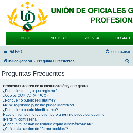
INICIO
NOTICIAS
PRENSA
UO VIAJE
FAQ
Identificarse
B
Índice general
Preguntas Frecuentes
u
Preguntas Frecuentes
s
c
Problemas acerca de la identificación y el registro
¿Por qué me tengo que registrar?
a
¿Qué es COPPA? (APPCO)
r
¿Por qué no puedo registrarme?
Me he registrado ¡y no me puedo identificar!
¿Por qué no puedo identificarme?
Hace un tiempo me registré, ¡pero ahora no puedo conectarme!
¡Perdí mi contraseña!
¿Por qué mi sesión de usuario expira automáticamente?
¿Cuál es la función de "Borrar cookies"?