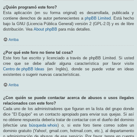
¿Quién programó este foro?
Esta aplicación (en su forma original) es desarrollada, publicada y
contiene derechos de autor pertenecientes a
phpBB Limited
. Está hecho
bajo la GNU (Licencia Pública General) versión 2 (GPL-2.0) y es de libre
distribución. Vea
About phpBB
para más detalles.
Arriba
¿Por qué este foro no tiene tal cosa?
Este foro fue escrito y licenciado a través de phpBB Limited. Si usted
cree que se debe añadir alguna característica por favor visite
Centro de phpBB Ideas
(en Inglés), donde se puede votar en ideas
existentes o sugerir nuevas características.
Arriba
¿Con quién se puede contactar acerca de abusos o usos ilegales
relacionados con este foro?
Cada uno de los administradores que figuran en la lista del grupo donde
dice "El Equipo" es un contacto apropiado para enviar sus quejas. Si así
no obtiene respuesta debería tratar de contactar con el dueño del dominio
(efectúe una
búsqueda whois
) o, si este foro tiene correo sobre un
dominio gratuito (Yahoo!, gmail.com, hotmail.com, etc.), al departamento
o administración de abusos de ese servicio. Por favor, tenga en cuenta