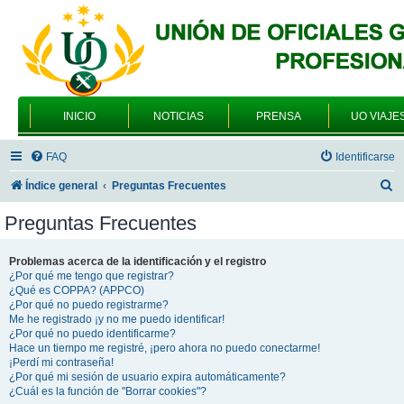
INICIO
NOTICIAS
PRENSA
UO VIAJE
FAQ
Identificarse
B
Índice general
Preguntas Frecuentes
u
Preguntas Frecuentes
s
c
Problemas acerca de la identificación y el registro
¿Por qué me tengo que registrar?
a
¿Qué es COPPA? (APPCO)
r
¿Por qué no puedo registrarme?
Me he registrado ¡y no me puedo identificar!
¿Por qué no puedo identificarme?
Hace un tiempo me registré, ¡pero ahora no puedo conectarme!
¡Perdí mi contraseña!
¿Por qué mi sesión de usuario expira automáticamente?
¿Cuál es la función de "Borrar cookies"?