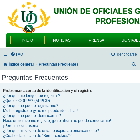
INICIO
NOTICIAS
PRENSA
UO VIAJE
FAQ
Identificarse
B
Índice general
Preguntas Frecuentes
u
Preguntas Frecuentes
s
c
Problemas acerca de la identificación y el registro
¿Por qué me tengo que registrar?
a
¿Qué es COPPA? (APPCO)
r
¿Por qué no puedo registrarme?
Me he registrado ¡y no me puedo identificar!
¿Por qué no puedo identificarme?
Hace un tiempo me registré, ¡pero ahora no puedo conectarme!
¡Perdí mi contraseña!
¿Por qué mi sesión de usuario expira automáticamente?
¿Cuál es la función de "Borrar cookies"?