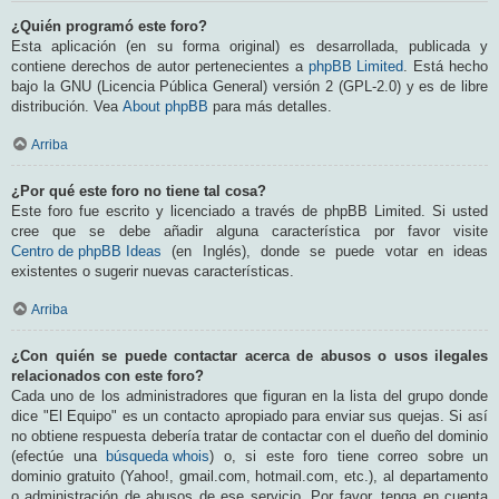
¿Quién programó este foro?
Esta aplicación (en su forma original) es desarrollada, publicada y
contiene derechos de autor pertenecientes a
phpBB Limited
. Está hecho
bajo la GNU (Licencia Pública General) versión 2 (GPL-2.0) y es de libre
distribución. Vea
About phpBB
para más detalles.
Arriba
¿Por qué este foro no tiene tal cosa?
Este foro fue escrito y licenciado a través de phpBB Limited. Si usted
cree que se debe añadir alguna característica por favor visite
Centro de phpBB Ideas
(en Inglés), donde se puede votar en ideas
existentes o sugerir nuevas características.
Arriba
¿Con quién se puede contactar acerca de abusos o usos ilegales
relacionados con este foro?
Cada uno de los administradores que figuran en la lista del grupo donde
dice "El Equipo" es un contacto apropiado para enviar sus quejas. Si así
no obtiene respuesta debería tratar de contactar con el dueño del dominio
(efectúe una
búsqueda whois
) o, si este foro tiene correo sobre un
dominio gratuito (Yahoo!, gmail.com, hotmail.com, etc.), al departamento
o administración de abusos de ese servicio. Por favor, tenga en cuenta