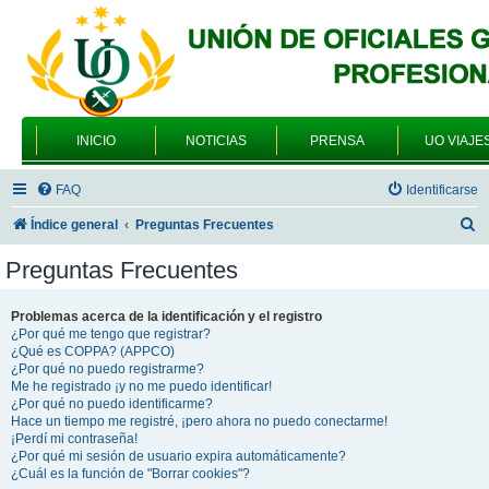
INICIO
NOTICIAS
PRENSA
UO VIAJE
FAQ
Identificarse
B
Índice general
Preguntas Frecuentes
u
Preguntas Frecuentes
s
c
Problemas acerca de la identificación y el registro
¿Por qué me tengo que registrar?
a
¿Qué es COPPA? (APPCO)
r
¿Por qué no puedo registrarme?
Me he registrado ¡y no me puedo identificar!
¿Por qué no puedo identificarme?
Hace un tiempo me registré, ¡pero ahora no puedo conectarme!
¡Perdí mi contraseña!
¿Por qué mi sesión de usuario expira automáticamente?
¿Cuál es la función de "Borrar cookies"?