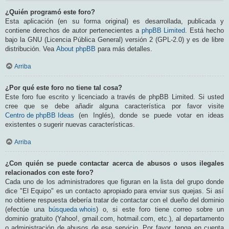
¿Quién programó este foro?
Esta aplicación (en su forma original) es desarrollada, publicada y
contiene derechos de autor pertenecientes a
phpBB Limited
. Está hecho
bajo la GNU (Licencia Pública General) versión 2 (GPL-2.0) y es de libre
distribución. Vea
About phpBB
para más detalles.
Arriba
¿Por qué este foro no tiene tal cosa?
Este foro fue escrito y licenciado a través de phpBB Limited. Si usted
cree que se debe añadir alguna característica por favor visite
Centro de phpBB Ideas
(en Inglés), donde se puede votar en ideas
existentes o sugerir nuevas características.
Arriba
¿Con quién se puede contactar acerca de abusos o usos ilegales
relacionados con este foro?
Cada uno de los administradores que figuran en la lista del grupo donde
dice "El Equipo" es un contacto apropiado para enviar sus quejas. Si así
no obtiene respuesta debería tratar de contactar con el dueño del dominio
(efectúe una
búsqueda whois
) o, si este foro tiene correo sobre un
dominio gratuito (Yahoo!, gmail.com, hotmail.com, etc.), al departamento
o administración de abusos de ese servicio. Por favor, tenga en cuenta