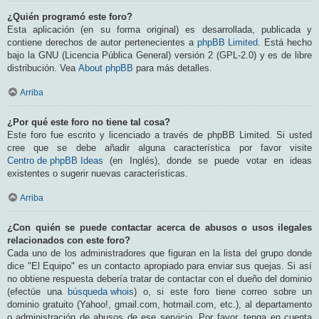
¿Quién programó este foro?
Esta aplicación (en su forma original) es desarrollada, publicada y
contiene derechos de autor pertenecientes a
phpBB Limited
. Está hecho
bajo la GNU (Licencia Pública General) versión 2 (GPL-2.0) y es de libre
distribución. Vea
About phpBB
para más detalles.
Arriba
¿Por qué este foro no tiene tal cosa?
Este foro fue escrito y licenciado a través de phpBB Limited. Si usted
cree que se debe añadir alguna característica por favor visite
Centro de phpBB Ideas
(en Inglés), donde se puede votar en ideas
existentes o sugerir nuevas características.
Arriba
¿Con quién se puede contactar acerca de abusos o usos ilegales
relacionados con este foro?
Cada uno de los administradores que figuran en la lista del grupo donde
dice "El Equipo" es un contacto apropiado para enviar sus quejas. Si así
no obtiene respuesta debería tratar de contactar con el dueño del dominio
(efectúe una
búsqueda whois
) o, si este foro tiene correo sobre un
dominio gratuito (Yahoo!, gmail.com, hotmail.com, etc.), al departamento
o administración de abusos de ese servicio. Por favor, tenga en cuenta