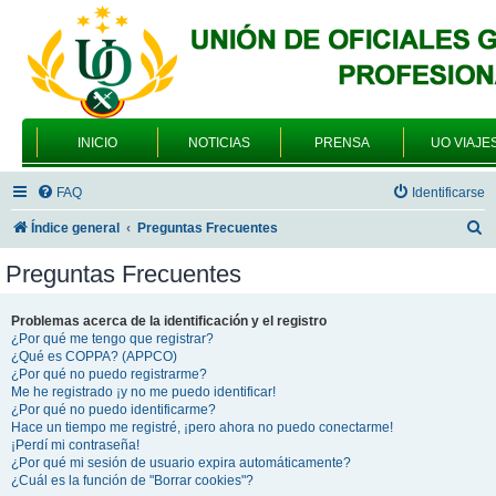
INICIO
NOTICIAS
PRENSA
UO VIAJE
FAQ
Identificarse
B
Índice general
Preguntas Frecuentes
u
Preguntas Frecuentes
s
c
Problemas acerca de la identificación y el registro
¿Por qué me tengo que registrar?
a
¿Qué es COPPA? (APPCO)
r
¿Por qué no puedo registrarme?
Me he registrado ¡y no me puedo identificar!
¿Por qué no puedo identificarme?
Hace un tiempo me registré, ¡pero ahora no puedo conectarme!
¡Perdí mi contraseña!
¿Por qué mi sesión de usuario expira automáticamente?
¿Cuál es la función de "Borrar cookies"?