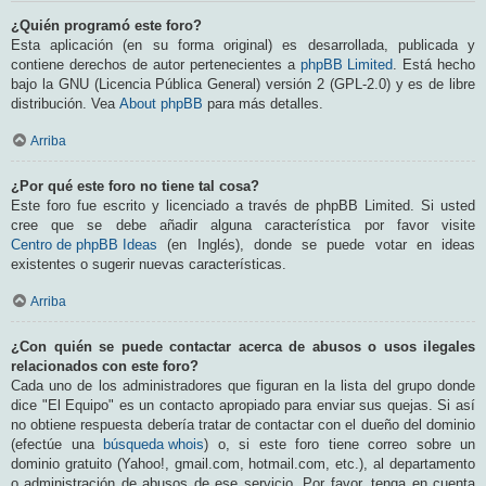
¿Quién programó este foro?
Esta aplicación (en su forma original) es desarrollada, publicada y
contiene derechos de autor pertenecientes a
phpBB Limited
. Está hecho
bajo la GNU (Licencia Pública General) versión 2 (GPL-2.0) y es de libre
distribución. Vea
About phpBB
para más detalles.
Arriba
¿Por qué este foro no tiene tal cosa?
Este foro fue escrito y licenciado a través de phpBB Limited. Si usted
cree que se debe añadir alguna característica por favor visite
Centro de phpBB Ideas
(en Inglés), donde se puede votar en ideas
existentes o sugerir nuevas características.
Arriba
¿Con quién se puede contactar acerca de abusos o usos ilegales
relacionados con este foro?
Cada uno de los administradores que figuran en la lista del grupo donde
dice "El Equipo" es un contacto apropiado para enviar sus quejas. Si así
no obtiene respuesta debería tratar de contactar con el dueño del dominio
(efectúe una
búsqueda whois
) o, si este foro tiene correo sobre un
dominio gratuito (Yahoo!, gmail.com, hotmail.com, etc.), al departamento
o administración de abusos de ese servicio. Por favor, tenga en cuenta