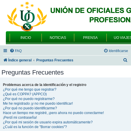
INICIO
NOTICIAS
PRENSA
UO VIAJE
FAQ
Identificarse
B
Índice general
Preguntas Frecuentes
u
Preguntas Frecuentes
s
c
Problemas acerca de la identificación y el registro
¿Por qué me tengo que registrar?
a
¿Qué es COPPA? (APPCO)
r
¿Por qué no puedo registrarme?
Me he registrado ¡y no me puedo identificar!
¿Por qué no puedo identificarme?
Hace un tiempo me registré, ¡pero ahora no puedo conectarme!
¡Perdí mi contraseña!
¿Por qué mi sesión de usuario expira automáticamente?
¿Cuál es la función de "Borrar cookies"?