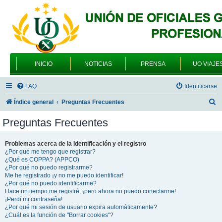
INICIO
NOTICIAS
PRENSA
UO VIAJE
FAQ
Identificarse
B
Índice general
Preguntas Frecuentes
u
Preguntas Frecuentes
s
c
Problemas acerca de la identificación y el registro
¿Por qué me tengo que registrar?
a
¿Qué es COPPA? (APPCO)
r
¿Por qué no puedo registrarme?
Me he registrado ¡y no me puedo identificar!
¿Por qué no puedo identificarme?
Hace un tiempo me registré, ¡pero ahora no puedo conectarme!
¡Perdí mi contraseña!
¿Por qué mi sesión de usuario expira automáticamente?
¿Cuál es la función de "Borrar cookies"?