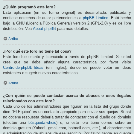
¿Quién programó este foro?
Esta aplicación (en su forma original) es desarrollada, publicada y
contiene derechos de autor pertenecientes a
phpBB Limited
. Está hecho
bajo la GNU (Licencia Pública General) versión 2 (GPL-2.0) y es de libre
distribución. Vea
About phpBB
para más detalles.
Arriba
¿Por qué este foro no tiene tal cosa?
Este foro fue escrito y licenciado a través de phpBB Limited. Si usted
cree que se debe añadir alguna característica por favor visite
Centro de phpBB Ideas
(en Inglés), donde se puede votar en ideas
existentes o sugerir nuevas características.
Arriba
¿Con quién se puede contactar acerca de abusos o usos ilegales
relacionados con este foro?
Cada uno de los administradores que figuran en la lista del grupo donde
dice "El Equipo" es un contacto apropiado para enviar sus quejas. Si así
no obtiene respuesta debería tratar de contactar con el dueño del dominio
(efectúe una
búsqueda whois
) o, si este foro tiene correo sobre un
dominio gratuito (Yahoo!, gmail.com, hotmail.com, etc.), al departamento
o administración de abusos de ese servicio. Por favor, tenga en cuenta