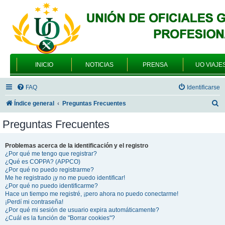
INICIO
NOTICIAS
PRENSA
UO VIAJE
FAQ
Identificarse
B
Índice general
Preguntas Frecuentes
u
Preguntas Frecuentes
s
c
Problemas acerca de la identificación y el registro
¿Por qué me tengo que registrar?
a
¿Qué es COPPA? (APPCO)
r
¿Por qué no puedo registrarme?
Me he registrado ¡y no me puedo identificar!
¿Por qué no puedo identificarme?
Hace un tiempo me registré, ¡pero ahora no puedo conectarme!
¡Perdí mi contraseña!
¿Por qué mi sesión de usuario expira automáticamente?
¿Cuál es la función de "Borrar cookies"?