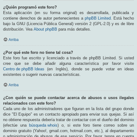
¿Quién programó este foro?
Esta aplicación (en su forma original) es desarrollada, publicada y
contiene derechos de autor pertenecientes a
phpBB Limited
. Está hecho
bajo la GNU (Licencia Pública General) versión 2 (GPL-2.0) y es de libre
distribución. Vea
About phpBB
para más detalles.
Arriba
¿Por qué este foro no tiene tal cosa?
Este foro fue escrito y licenciado a través de phpBB Limited. Si usted
cree que se debe añadir alguna característica por favor visite
Centro de phpBB Ideas
(en Inglés), donde se puede votar en ideas
existentes o sugerir nuevas características.
Arriba
¿Con quién se puede contactar acerca de abusos o usos ilegales
relacionados con este foro?
Cada uno de los administradores que figuran en la lista del grupo donde
dice "El Equipo" es un contacto apropiado para enviar sus quejas. Si así
no obtiene respuesta debería tratar de contactar con el dueño del dominio
(efectúe una
búsqueda whois
) o, si este foro tiene correo sobre un
dominio gratuito (Yahoo!, gmail.com, hotmail.com, etc.), al departamento
o administración de abusos de ese servicio. Por favor, tenga en cuenta