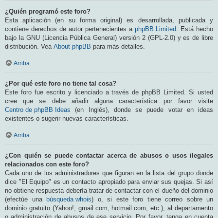
¿Quién programó este foro?
Esta aplicación (en su forma original) es desarrollada, publicada y
contiene derechos de autor pertenecientes a
phpBB Limited
. Está hecho
bajo la GNU (Licencia Pública General) versión 2 (GPL-2.0) y es de libre
distribución. Vea
About phpBB
para más detalles.
Arriba
¿Por qué este foro no tiene tal cosa?
Este foro fue escrito y licenciado a través de phpBB Limited. Si usted
cree que se debe añadir alguna característica por favor visite
Centro de phpBB Ideas
(en Inglés), donde se puede votar en ideas
existentes o sugerir nuevas características.
Arriba
¿Con quién se puede contactar acerca de abusos o usos ilegales
relacionados con este foro?
Cada uno de los administradores que figuran en la lista del grupo donde
dice "El Equipo" es un contacto apropiado para enviar sus quejas. Si así
no obtiene respuesta debería tratar de contactar con el dueño del dominio
(efectúe una
búsqueda whois
) o, si este foro tiene correo sobre un
dominio gratuito (Yahoo!, gmail.com, hotmail.com, etc.), al departamento
o administración de abusos de ese servicio. Por favor, tenga en cuenta