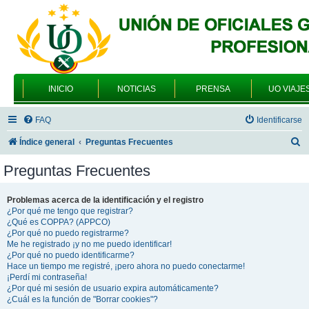
INICIO
NOTICIAS
PRENSA
UO VIAJE
FAQ
Identificarse
B
Índice general
Preguntas Frecuentes
u
Preguntas Frecuentes
s
c
Problemas acerca de la identificación y el registro
¿Por qué me tengo que registrar?
a
¿Qué es COPPA? (APPCO)
r
¿Por qué no puedo registrarme?
Me he registrado ¡y no me puedo identificar!
¿Por qué no puedo identificarme?
Hace un tiempo me registré, ¡pero ahora no puedo conectarme!
¡Perdí mi contraseña!
¿Por qué mi sesión de usuario expira automáticamente?
¿Cuál es la función de "Borrar cookies"?