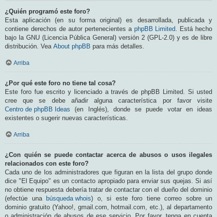
¿Quién programó este foro?
Esta aplicación (en su forma original) es desarrollada, publicada y
contiene derechos de autor pertenecientes a
phpBB Limited
. Está hecho
bajo la GNU (Licencia Pública General) versión 2 (GPL-2.0) y es de libre
distribución. Vea
About phpBB
para más detalles.
Arriba
¿Por qué este foro no tiene tal cosa?
Este foro fue escrito y licenciado a través de phpBB Limited. Si usted
cree que se debe añadir alguna característica por favor visite
Centro de phpBB Ideas
(en Inglés), donde se puede votar en ideas
existentes o sugerir nuevas características.
Arriba
¿Con quién se puede contactar acerca de abusos o usos ilegales
relacionados con este foro?
Cada uno de los administradores que figuran en la lista del grupo donde
dice "El Equipo" es un contacto apropiado para enviar sus quejas. Si así
no obtiene respuesta debería tratar de contactar con el dueño del dominio
(efectúe una
búsqueda whois
) o, si este foro tiene correo sobre un
dominio gratuito (Yahoo!, gmail.com, hotmail.com, etc.), al departamento
o administración de abusos de ese servicio. Por favor, tenga en cuenta