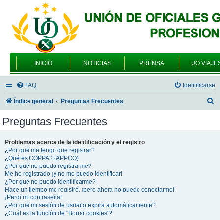
INICIO
NOTICIAS
PRENSA
UO VIAJE
FAQ
Identificarse
B
Índice general
Preguntas Frecuentes
u
Preguntas Frecuentes
s
c
Problemas acerca de la identificación y el registro
¿Por qué me tengo que registrar?
a
¿Qué es COPPA? (APPCO)
r
¿Por qué no puedo registrarme?
Me he registrado ¡y no me puedo identificar!
¿Por qué no puedo identificarme?
Hace un tiempo me registré, ¡pero ahora no puedo conectarme!
¡Perdí mi contraseña!
¿Por qué mi sesión de usuario expira automáticamente?
¿Cuál es la función de "Borrar cookies"?