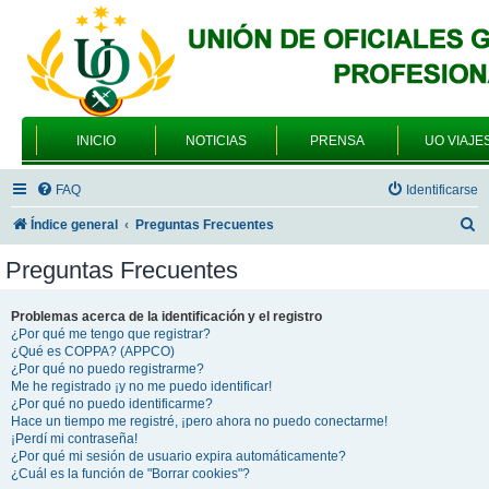
INICIO
NOTICIAS
PRENSA
UO VIAJE
FAQ
Identificarse
B
Índice general
Preguntas Frecuentes
u
Preguntas Frecuentes
s
c
Problemas acerca de la identificación y el registro
¿Por qué me tengo que registrar?
a
¿Qué es COPPA? (APPCO)
r
¿Por qué no puedo registrarme?
Me he registrado ¡y no me puedo identificar!
¿Por qué no puedo identificarme?
Hace un tiempo me registré, ¡pero ahora no puedo conectarme!
¡Perdí mi contraseña!
¿Por qué mi sesión de usuario expira automáticamente?
¿Cuál es la función de "Borrar cookies"?