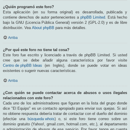
¿Quién programó este foro?
Esta aplicación (en su forma original) es desarrollada, publicada y
contiene derechos de autor pertenecientes a
phpBB Limited
. Está hecho
bajo la GNU (Licencia Pública General) versión 2 (GPL-2.0) y es de libre
distribución. Vea
About phpBB
para más detalles.
Arriba
¿Por qué este foro no tiene tal cosa?
Este foro fue escrito y licenciado a través de phpBB Limited. Si usted
cree que se debe añadir alguna característica por favor visite
Centro de phpBB Ideas
(en Inglés), donde se puede votar en ideas
existentes o sugerir nuevas características.
Arriba
¿Con quién se puede contactar acerca de abusos o usos ilegales
relacionados con este foro?
Cada uno de los administradores que figuran en la lista del grupo donde
dice "El Equipo" es un contacto apropiado para enviar sus quejas. Si así
no obtiene respuesta debería tratar de contactar con el dueño del dominio
(efectúe una
búsqueda whois
) o, si este foro tiene correo sobre un
dominio gratuito (Yahoo!, gmail.com, hotmail.com, etc.), al departamento
o administración de abusos de ese servicio. Por favor, tenga en cuenta