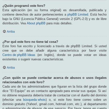
¿Quién programó este foro?
Esta aplicación (en su forma original) es desarrollada, publicada y
contiene derechos de autor pertenecientes a
phpBB Limited
. Está hecho
bajo la GNU (Licencia Pública General) versión 2 (GPL-2.0) y es de libre
distribución. Vea
About phpBB
para más detalles.
Arriba
¿Por qué este foro no tiene tal cosa?
Este foro fue escrito y licenciado a través de phpBB Limited. Si usted
cree que se debe añadir alguna característica por favor visite
Centro de phpBB Ideas
(en Inglés), donde se puede votar en ideas
existentes o sugerir nuevas características.
Arriba
¿Con quién se puede contactar acerca de abusos o usos ilegales
relacionados con este foro?
Cada uno de los administradores que figuran en la lista del grupo donde
dice "El Equipo" es un contacto apropiado para enviar sus quejas. Si así
no obtiene respuesta debería tratar de contactar con el dueño del dominio
(efectúe una
búsqueda whois
) o, si este foro tiene correo sobre un
dominio gratuito (Yahoo!, gmail.com, hotmail.com, etc.), al departamento
o administración de abusos de ese servicio. Por favor, tenga en cuenta