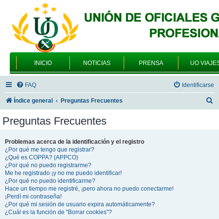
INICIO
NOTICIAS
PRENSA
UO VIAJE
FAQ
Identificarse
B
Índice general
Preguntas Frecuentes
u
Preguntas Frecuentes
s
c
Problemas acerca de la identificación y el registro
¿Por qué me tengo que registrar?
a
¿Qué es COPPA? (APPCO)
r
¿Por qué no puedo registrarme?
Me he registrado ¡y no me puedo identificar!
¿Por qué no puedo identificarme?
Hace un tiempo me registré, ¡pero ahora no puedo conectarme!
¡Perdí mi contraseña!
¿Por qué mi sesión de usuario expira automáticamente?
¿Cuál es la función de "Borrar cookies"?