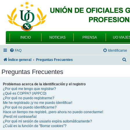
INICIO
NOTICIAS
PRENSA
UO VIAJE
FAQ
Identificarse
B
Índice general
Preguntas Frecuentes
u
Preguntas Frecuentes
s
c
Problemas acerca de la identificación y el registro
¿Por qué me tengo que registrar?
a
¿Qué es COPPA? (APPCO)
r
¿Por qué no puedo registrarme?
Me he registrado ¡y no me puedo identificar!
¿Por qué no puedo identificarme?
Hace un tiempo me registré, ¡pero ahora no puedo conectarme!
¡Perdí mi contraseña!
¿Por qué mi sesión de usuario expira automáticamente?
¿Cuál es la función de "Borrar cookies"?