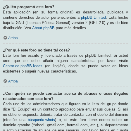
¿Quién programó este foro?
Esta aplicación (en su forma original) es desarrollada, publicada y
contiene derechos de autor pertenecientes a
phpBB Limited
. Está hecho
bajo la GNU (Licencia Pública General) versión 2 (GPL-2.0) y es de libre
distribución. Vea
About phpBB
para más detalles.
Arriba
¿Por qué este foro no tiene tal cosa?
Este foro fue escrito y licenciado a través de phpBB Limited. Si usted
cree que se debe añadir alguna característica por favor visite
Centro de phpBB Ideas
(en Inglés), donde se puede votar en ideas
existentes o sugerir nuevas características.
Arriba
¿Con quién se puede contactar acerca de abusos o usos ilegales
relacionados con este foro?
Cada uno de los administradores que figuran en la lista del grupo donde
dice "El Equipo" es un contacto apropiado para enviar sus quejas. Si así
no obtiene respuesta debería tratar de contactar con el dueño del dominio
(efectúe una
búsqueda whois
) o, si este foro tiene correo sobre un
dominio gratuito (Yahoo!, gmail.com, hotmail.com, etc.), al departamento
o administración de abusos de ese servicio. Por favor, tenga en cuenta