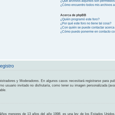
¿Qué archivos adjuntos son permitidos
¿Cómo encuentro todos mis archivos a
Acerca de phpBB
¿Quién programó este foro?
¿Por qué este foro no tiene tal cosa?
¿Con quién se puede contactar acerca 
¿Cómo puedo ponerme en contacto con
egistro
nistradores y Moderadores. En algunos casos necesitará registrarse para pub
o usuario invitado no disfrutaría, como tener su imagen personalizada (ava
able.
os menores de 13 años del año 1998, es una ley de los Estados Unidos, don