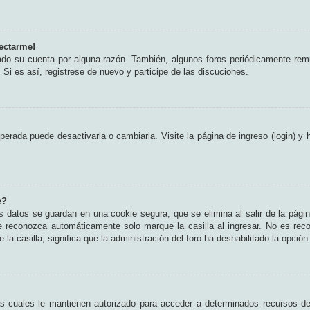
ectarme!
rado su cuenta por alguna razón. También, algunos foros periódicamente rem
 Si es así, registrese de nuevo y participe de las discuciones.
erada puede desactivarla o cambiarla. Visite la página de ingreso (login) y 
e?
s datos se guardan en una cookie segura, que se elimina al salir de la pági
e reconozca automáticamente solo marque la casilla al ingresar. No es rec
 la casilla, significa que la administración del foro ha deshabilitado la opción
as cuales le mantienen autorizado para acceder a determinados recursos del