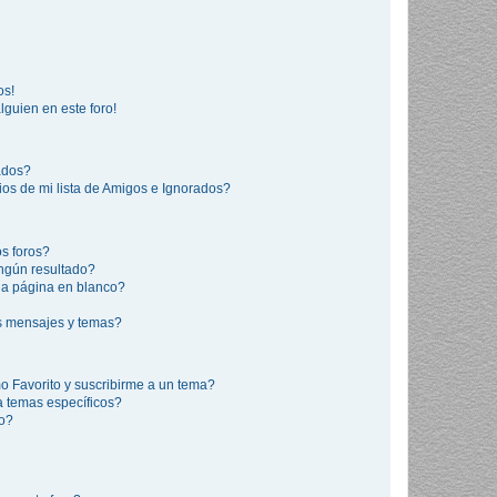
os!
lguien en este foro!
rados?
os de mi lista de Amigos e Ignorados?
s foros?
ngún resultado?
a página en blanco?
s mensajes y temas?
mo Favorito y suscribirme a un tema?
a temas específicos?
co?