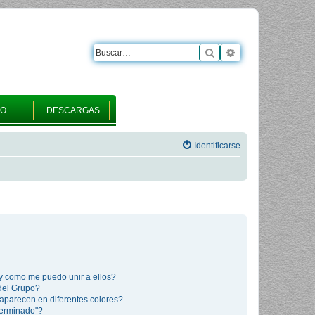
Buscar
Búsqueda avanza
RO
DESCARGAS
Identificarse
y como me puedo unir a ellos?
del Grupo?
aparecen en diferentes colores?
terminado"?