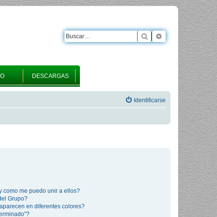
Buscar
Búsqueda avanza
RO
DESCARGAS
Identificarse
y como me puedo unir a ellos?
del Grupo?
aparecen en diferentes colores?
terminado"?