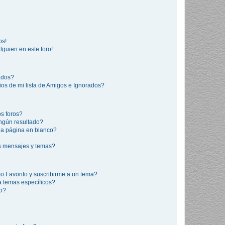
os!
lguien en este foro!
rados?
os de mi lista de Amigos e Ignorados?
s foros?
ngún resultado?
a página en blanco?
s mensajes y temas?
mo Favorito y suscribirme a un tema?
a temas específicos?
co?