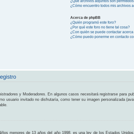
¿Qué archivos adjuntos son permitidos
¿Cómo encuentro todos mis archivos a
Acerca de phpBB
¿Quién programó este foro?
¿Por qué este foro no tiene tal cosa?
¿Con quién se puede contactar acerca 
¿Cómo puedo ponerme en contacto con
egistro
nistradores y Moderadores. En algunos casos necesitará registrarse para pub
o usuario invitado no disfrutaría, como tener su imagen personalizada (ava
able.
os menores de 13 años del año 1998, es una ley de los Estados Unidos, don