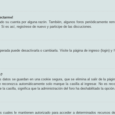
ectarme!
rado su cuenta por alguna razón. También, algunos foros periódicamente rem
 Si es así, registrese de nuevo y participe de las discuciones.
erada puede desactivarla o cambiarla. Visite la página de ingreso (login) y 
e?
s datos se guardan en una cookie segura, que se elimina al salir de la pági
e reconozca automáticamente solo marque la casilla al ingresar. No es rec
 la casilla, significa que la administración del foro ha deshabilitado la opción
as cuales le mantienen autorizado para acceder a determinados recursos del