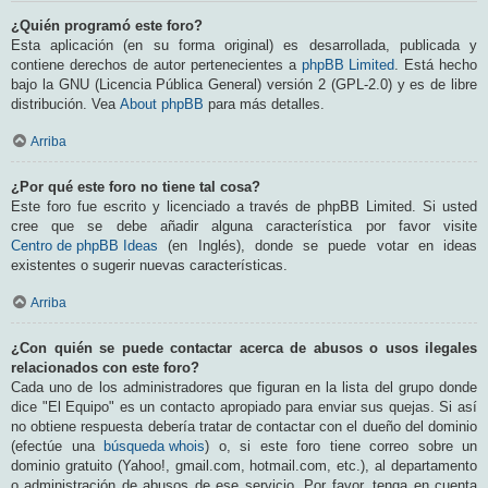
¿Quién programó este foro?
Esta aplicación (en su forma original) es desarrollada, publicada y
contiene derechos de autor pertenecientes a
phpBB Limited
. Está hecho
bajo la GNU (Licencia Pública General) versión 2 (GPL-2.0) y es de libre
distribución. Vea
About phpBB
para más detalles.
Arriba
¿Por qué este foro no tiene tal cosa?
Este foro fue escrito y licenciado a través de phpBB Limited. Si usted
cree que se debe añadir alguna característica por favor visite
Centro de phpBB Ideas
(en Inglés), donde se puede votar en ideas
existentes o sugerir nuevas características.
Arriba
¿Con quién se puede contactar acerca de abusos o usos ilegales
relacionados con este foro?
Cada uno de los administradores que figuran en la lista del grupo donde
dice "El Equipo" es un contacto apropiado para enviar sus quejas. Si así
no obtiene respuesta debería tratar de contactar con el dueño del dominio
(efectúe una
búsqueda whois
) o, si este foro tiene correo sobre un
dominio gratuito (Yahoo!, gmail.com, hotmail.com, etc.), al departamento
o administración de abusos de ese servicio. Por favor, tenga en cuenta