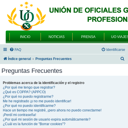
INICIO
NOTICIAS
PRENSA
UO VIAJE
FAQ
Identificarse
B
Índice general
Preguntas Frecuentes
u
Preguntas Frecuentes
s
c
Problemas acerca de la identificación y el registro
¿Por qué me tengo que registrar?
a
¿Qué es COPPA? (APPCO)
r
¿Por qué no puedo registrarme?
Me he registrado ¡y no me puedo identificar!
¿Por qué no puedo identificarme?
Hace un tiempo me registré, ¡pero ahora no puedo conectarme!
¡Perdí mi contraseña!
¿Por qué mi sesión de usuario expira automáticamente?
¿Cuál es la función de "Borrar cookies"?