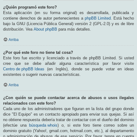
¿Quién programó este foro?
Esta aplicación (en su forma original) es desarrollada, publicada y
contiene derechos de autor pertenecientes a
phpBB Limited
. Está hecho
bajo la GNU (Licencia Pública General) versión 2 (GPL-2.0) y es de libre
distribución. Vea
About phpBB
para más detalles.
Arriba
¿Por qué este foro no tiene tal cosa?
Este foro fue escrito y licenciado a través de phpBB Limited. Si usted
cree que se debe añadir alguna característica por favor visite
Centro de phpBB Ideas
(en Inglés), donde se puede votar en ideas
existentes o sugerir nuevas características.
Arriba
¿Con quién se puede contactar acerca de abusos o usos ilegales
relacionados con este foro?
Cada uno de los administradores que figuran en la lista del grupo donde
dice "El Equipo" es un contacto apropiado para enviar sus quejas. Si así
no obtiene respuesta debería tratar de contactar con el dueño del dominio
(efectúe una
búsqueda whois
) o, si este foro tiene correo sobre un
dominio gratuito (Yahoo!, gmail.com, hotmail.com, etc.), al departamento
o administración de abusos de ese servicio. Por favor, tenga en cuenta