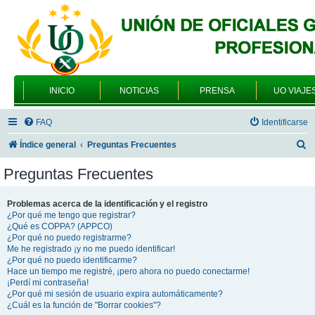
INICIO
NOTICIAS
PRENSA
UO VIAJE
FAQ
Identificarse
B
Índice general
Preguntas Frecuentes
u
Preguntas Frecuentes
s
c
Problemas acerca de la identificación y el registro
¿Por qué me tengo que registrar?
a
¿Qué es COPPA? (APPCO)
r
¿Por qué no puedo registrarme?
Me he registrado ¡y no me puedo identificar!
¿Por qué no puedo identificarme?
Hace un tiempo me registré, ¡pero ahora no puedo conectarme!
¡Perdí mi contraseña!
¿Por qué mi sesión de usuario expira automáticamente?
¿Cuál es la función de "Borrar cookies"?