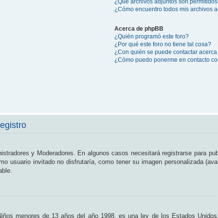
¿Qué archivos adjuntos son permitidos
¿Cómo encuentro todos mis archivos a
Acerca de phpBB
¿Quién programó este foro?
¿Por qué este foro no tiene tal cosa?
¿Con quién se puede contactar acerca 
¿Cómo puedo ponerme en contacto con
egistro
nistradores y Moderadores. En algunos casos necesitará registrarse para pub
o usuario invitado no disfrutaría, como tener su imagen personalizada (ava
able.
os menores de 13 años del año 1998, es una ley de los Estados Unidos, don