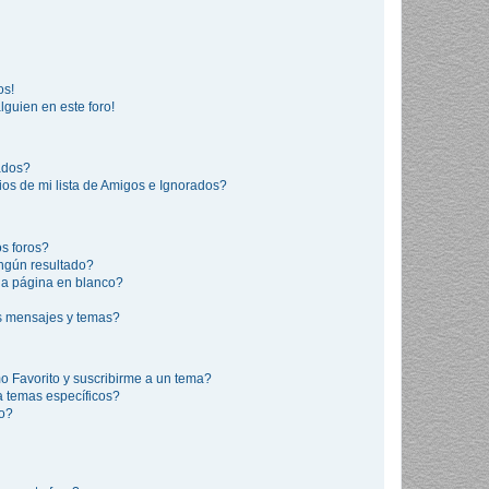
os!
lguien en este foro!
rados?
os de mi lista de Amigos e Ignorados?
s foros?
ngún resultado?
a página en blanco?
s mensajes y temas?
mo Favorito y suscribirme a un tema?
a temas específicos?
co?