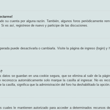
ectarme!
rado su cuenta por alguna razón. También, algunos foros periódicamente rem
 Si es así, registrese de nuevo y participe de las discuciones.
erada puede desactivarla o cambiarla. Visite la página de ingreso (login) y 
e?
s datos se guardan en una cookie segura, que se elimina al salir de la pági
e reconozca automáticamente solo marque la casilla al ingresar. No es rec
 la casilla, significa que la administración del foro ha deshabilitado la opción
as cuales le mantienen autorizado para acceder a determinados recursos del