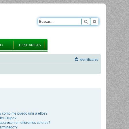
Buscar
Búsqueda avanza
RO
DESCARGAS
Identificarse
y como me puedo unir a ellos?
del Grupo?
aparecen en diferentes colores?
terminado"?