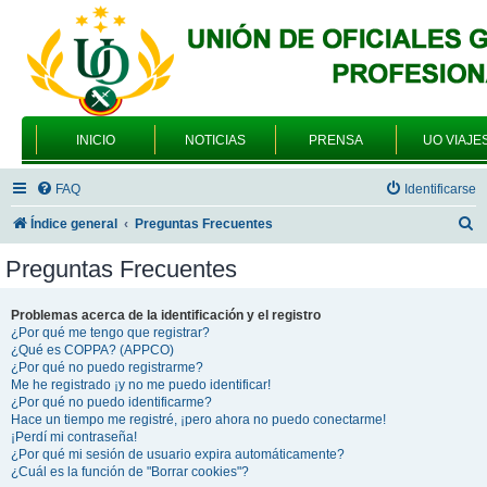
INICIO
NOTICIAS
PRENSA
UO VIAJE
FAQ
Identificarse
B
Índice general
Preguntas Frecuentes
u
Preguntas Frecuentes
s
c
Problemas acerca de la identificación y el registro
¿Por qué me tengo que registrar?
a
¿Qué es COPPA? (APPCO)
r
¿Por qué no puedo registrarme?
Me he registrado ¡y no me puedo identificar!
¿Por qué no puedo identificarme?
Hace un tiempo me registré, ¡pero ahora no puedo conectarme!
¡Perdí mi contraseña!
¿Por qué mi sesión de usuario expira automáticamente?
¿Cuál es la función de "Borrar cookies"?