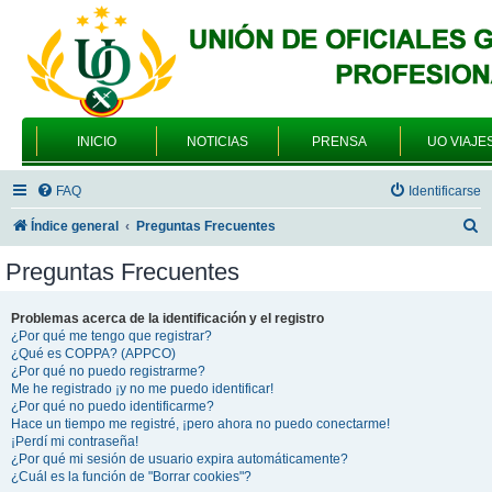
INICIO
NOTICIAS
PRENSA
UO VIAJE
FAQ
Identificarse
B
Índice general
Preguntas Frecuentes
u
Preguntas Frecuentes
s
c
Problemas acerca de la identificación y el registro
¿Por qué me tengo que registrar?
a
¿Qué es COPPA? (APPCO)
r
¿Por qué no puedo registrarme?
Me he registrado ¡y no me puedo identificar!
¿Por qué no puedo identificarme?
Hace un tiempo me registré, ¡pero ahora no puedo conectarme!
¡Perdí mi contraseña!
¿Por qué mi sesión de usuario expira automáticamente?
¿Cuál es la función de "Borrar cookies"?