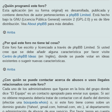
¿Quién programó este foro?
Esta aplicación (en su forma original) es desarrollada, publicada y
contiene derechos de autor pertenecientes a
phpBB Limited
. Está hecho
bajo la GNU (Licencia Pública General) versión 2 (GPL-2.0) y es de libre
distribución. Vea
About phpBB
para más detalles.
Arriba
¿Por qué este foro no tiene tal cosa?
Este foro fue escrito y licenciado a través de phpBB Limited. Si usted
cree que se debe añadir alguna característica por favor visite
Centro de phpBB Ideas
(en Inglés), donde se puede votar en ideas
existentes o sugerir nuevas características.
Arriba
¿Con quién se puede contactar acerca de abusos o usos ilegales
relacionados con este foro?
Cada uno de los administradores que figuran en la lista del grupo donde
dice "El Equipo" es un contacto apropiado para enviar sus quejas. Si así
no obtiene respuesta debería tratar de contactar con el dueño del dominio
(efectúe una
búsqueda whois
) o, si este foro tiene correo sobre un
dominio gratuito (Yahoo!, gmail.com, hotmail.com, etc.), al departamento
o administración de abusos de ese servicio. Por favor, tenga en cuenta