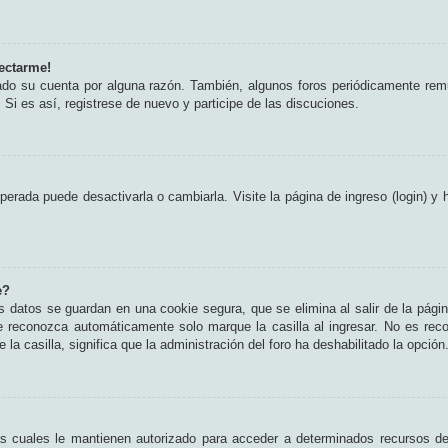
ectarme!
rado su cuenta por alguna razón. También, algunos foros periódicamente rem
 Si es así, registrese de nuevo y participe de las discuciones.
erada puede desactivarla o cambiarla. Visite la página de ingreso (login) y 
e?
s datos se guardan en una cookie segura, que se elimina al salir de la pági
e reconozca automáticamente solo marque la casilla al ingresar. No es rec
 la casilla, significa que la administración del foro ha deshabilitado la opción
as cuales le mantienen autorizado para acceder a determinados recursos del