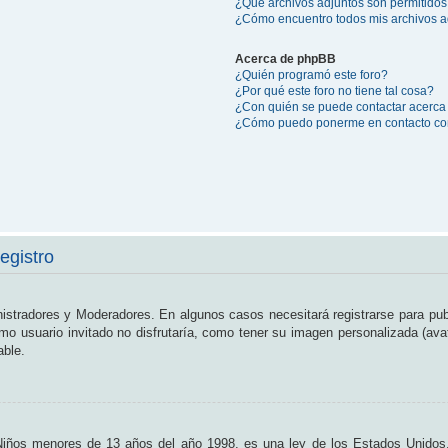
¿Qué archivos adjuntos son permitidos
¿Cómo encuentro todos mis archivos a
Acerca de phpBB
¿Quién programó este foro?
¿Por qué este foro no tiene tal cosa?
¿Con quién se puede contactar acerca 
¿Cómo puedo ponerme en contacto con
egistro
nistradores y Moderadores. En algunos casos necesitará registrarse para pub
o usuario invitado no disfrutaría, como tener su imagen personalizada (ava
able.
os menores de 13 años del año 1998, es una ley de los Estados Unidos, don