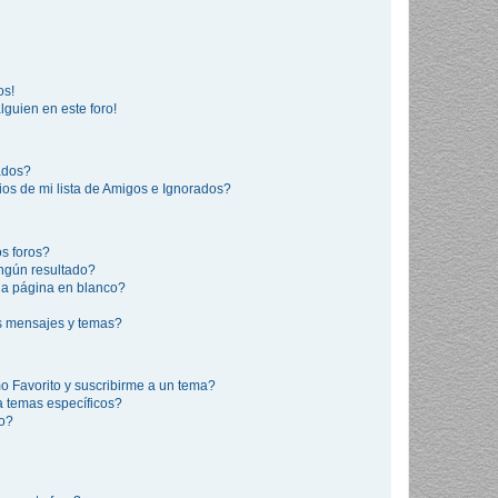
os!
lguien en este foro!
rados?
os de mi lista de Amigos e Ignorados?
s foros?
ngún resultado?
a página en blanco?
s mensajes y temas?
mo Favorito y suscribirme a un tema?
a temas específicos?
co?