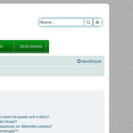
Buscar
Búsqueda avanza
RO
DESCARGAS
Identificarse
y como me puedo unir a ellos?
del Grupo?
aparecen en diferentes colores?
terminado"?