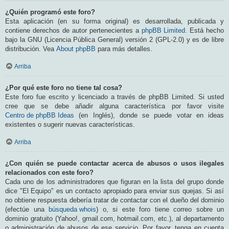
¿Quién programó este foro?
Esta aplicación (en su forma original) es desarrollada, publicada y
contiene derechos de autor pertenecientes a
phpBB Limited
. Está hecho
bajo la GNU (Licencia Pública General) versión 2 (GPL-2.0) y es de libre
distribución. Vea
About phpBB
para más detalles.
Arriba
¿Por qué este foro no tiene tal cosa?
Este foro fue escrito y licenciado a través de phpBB Limited. Si usted
cree que se debe añadir alguna característica por favor visite
Centro de phpBB Ideas
(en Inglés), donde se puede votar en ideas
existentes o sugerir nuevas características.
Arriba
¿Con quién se puede contactar acerca de abusos o usos ilegales
relacionados con este foro?
Cada uno de los administradores que figuran en la lista del grupo donde
dice "El Equipo" es un contacto apropiado para enviar sus quejas. Si así
no obtiene respuesta debería tratar de contactar con el dueño del dominio
(efectúe una
búsqueda whois
) o, si este foro tiene correo sobre un
dominio gratuito (Yahoo!, gmail.com, hotmail.com, etc.), al departamento
o administración de abusos de ese servicio. Por favor, tenga en cuenta