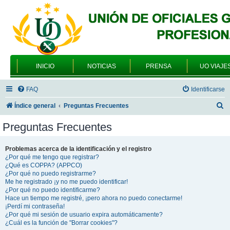
INICIO
NOTICIAS
PRENSA
UO VIAJE
FAQ
Identificarse
B
Índice general
Preguntas Frecuentes
u
Preguntas Frecuentes
s
c
Problemas acerca de la identificación y el registro
¿Por qué me tengo que registrar?
a
¿Qué es COPPA? (APPCO)
r
¿Por qué no puedo registrarme?
Me he registrado ¡y no me puedo identificar!
¿Por qué no puedo identificarme?
Hace un tiempo me registré, ¡pero ahora no puedo conectarme!
¡Perdí mi contraseña!
¿Por qué mi sesión de usuario expira automáticamente?
¿Cuál es la función de "Borrar cookies"?