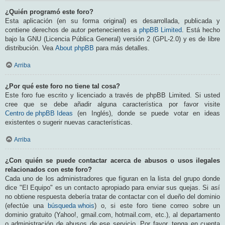
¿Quién programó este foro?
Esta aplicación (en su forma original) es desarrollada, publicada y
contiene derechos de autor pertenecientes a
phpBB Limited
. Está hecho
bajo la GNU (Licencia Pública General) versión 2 (GPL-2.0) y es de libre
distribución. Vea
About phpBB
para más detalles.
Arriba
¿Por qué este foro no tiene tal cosa?
Este foro fue escrito y licenciado a través de phpBB Limited. Si usted
cree que se debe añadir alguna característica por favor visite
Centro de phpBB Ideas
(en Inglés), donde se puede votar en ideas
existentes o sugerir nuevas características.
Arriba
¿Con quién se puede contactar acerca de abusos o usos ilegales
relacionados con este foro?
Cada uno de los administradores que figuran en la lista del grupo donde
dice "El Equipo" es un contacto apropiado para enviar sus quejas. Si así
no obtiene respuesta debería tratar de contactar con el dueño del dominio
(efectúe una
búsqueda whois
) o, si este foro tiene correo sobre un
dominio gratuito (Yahoo!, gmail.com, hotmail.com, etc.), al departamento
o administración de abusos de ese servicio. Por favor, tenga en cuenta