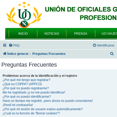
INICIO
NOTICIAS
PRENSA
UO VIAJE
FAQ
Identificarse
B
Índice general
Preguntas Frecuentes
u
Preguntas Frecuentes
s
c
Problemas acerca de la identificación y el registro
¿Por qué me tengo que registrar?
a
¿Qué es COPPA? (APPCO)
r
¿Por qué no puedo registrarme?
Me he registrado ¡y no me puedo identificar!
¿Por qué no puedo identificarme?
Hace un tiempo me registré, ¡pero ahora no puedo conectarme!
¡Perdí mi contraseña!
¿Por qué mi sesión de usuario expira automáticamente?
¿Cuál es la función de "Borrar cookies"?