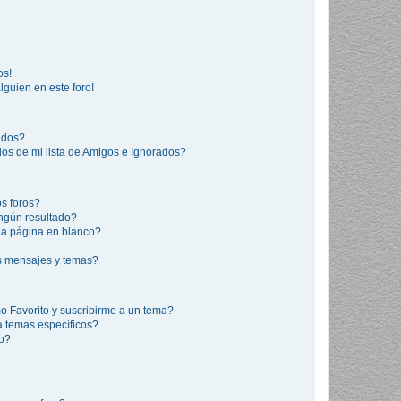
os!
lguien en este foro!
rados?
os de mi lista de Amigos e Ignorados?
s foros?
ngún resultado?
a página en blanco?
s mensajes y temas?
mo Favorito y suscribirme a un tema?
a temas específicos?
co?