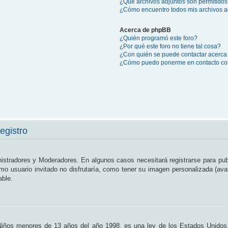
¿Qué archivos adjuntos son permitidos
¿Cómo encuentro todos mis archivos a
Acerca de phpBB
¿Quién programó este foro?
¿Por qué este foro no tiene tal cosa?
¿Con quién se puede contactar acerca 
¿Cómo puedo ponerme en contacto con
egistro
nistradores y Moderadores. En algunos casos necesitará registrarse para pub
o usuario invitado no disfrutaría, como tener su imagen personalizada (ava
able.
os menores de 13 años del año 1998, es una ley de los Estados Unidos, don