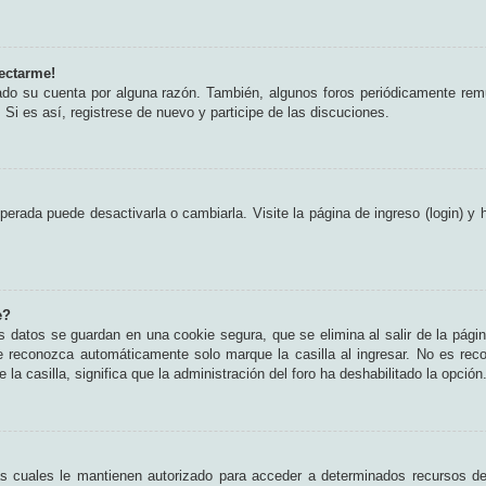
ectarme!
rado su cuenta por alguna razón. También, algunos foros periódicamente rem
 Si es así, registrese de nuevo y participe de las discuciones.
erada puede desactivarla o cambiarla. Visite la página de ingreso (login) y 
e?
s datos se guardan en una cookie segura, que se elimina al salir de la pági
e reconozca automáticamente solo marque la casilla al ingresar. No es rec
 la casilla, significa que la administración del foro ha deshabilitado la opción
as cuales le mantienen autorizado para acceder a determinados recursos del