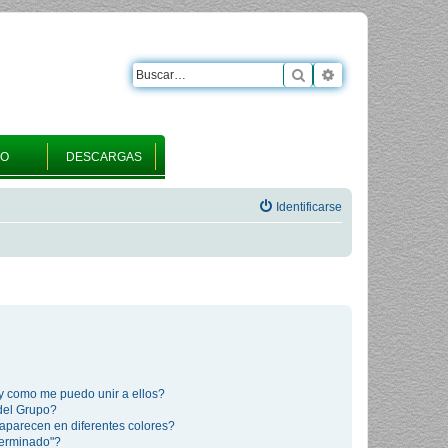
Buscar
Búsqueda avanza
RO
DESCARGAS
Identificarse
y como me puedo unir a ellos?
del Grupo?
aparecen en diferentes colores?
terminado"?