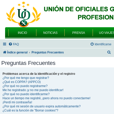
INICIO
NOTICIAS
PRENSA
UO VIAJE
FAQ
Identificarse
B
Índice general
Preguntas Frecuentes
u
Preguntas Frecuentes
s
c
Problemas acerca de la identificación y el registro
¿Por qué me tengo que registrar?
a
¿Qué es COPPA? (APPCO)
r
¿Por qué no puedo registrarme?
Me he registrado ¡y no me puedo identificar!
¿Por qué no puedo identificarme?
Hace un tiempo me registré, ¡pero ahora no puedo conectarme!
¡Perdí mi contraseña!
¿Por qué mi sesión de usuario expira automáticamente?
¿Cuál es la función de "Borrar cookies"?