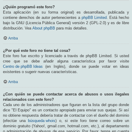
¿Quién programó este foro?
Esta aplicación (en su forma original) es desarrollada, publicada y
contiene derechos de autor pertenecientes a
phpBB Limited
. Está hecho
bajo la GNU (Licencia Pública General) versión 2 (GPL-2.0) y es de libre
distribución. Vea
About phpBB
para más detalles.
Arriba
¿Por qué este foro no tiene tal cosa?
Este foro fue escrito y licenciado a través de phpBB Limited. Si usted
cree que se debe añadir alguna característica por favor visite
Centro de phpBB Ideas
(en Inglés), donde se puede votar en ideas
existentes o sugerir nuevas características.
Arriba
¿Con quién se puede contactar acerca de abusos o usos ilegales
relacionados con este foro?
Cada uno de los administradores que figuran en la lista del grupo donde
dice "El Equipo" es un contacto apropiado para enviar sus quejas. Si así
no obtiene respuesta debería tratar de contactar con el dueño del dominio
(efectúe una
búsqueda whois
) o, si este foro tiene correo sobre un
dominio gratuito (Yahoo!, gmail.com, hotmail.com, etc.), al departamento
o administración de abusos de ese servicio. Por favor, tenga en cuenta