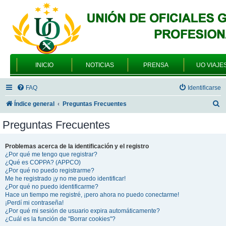
INICIO
NOTICIAS
PRENSA
UO VIAJE
FAQ
Identificarse
B
Índice general
Preguntas Frecuentes
u
Preguntas Frecuentes
s
c
Problemas acerca de la identificación y el registro
¿Por qué me tengo que registrar?
a
¿Qué es COPPA? (APPCO)
r
¿Por qué no puedo registrarme?
Me he registrado ¡y no me puedo identificar!
¿Por qué no puedo identificarme?
Hace un tiempo me registré, ¡pero ahora no puedo conectarme!
¡Perdí mi contraseña!
¿Por qué mi sesión de usuario expira automáticamente?
¿Cuál es la función de "Borrar cookies"?