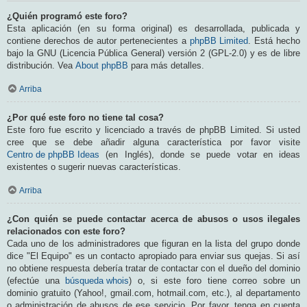
¿Quién programó este foro?
Esta aplicación (en su forma original) es desarrollada, publicada y
contiene derechos de autor pertenecientes a
phpBB Limited
. Está hecho
bajo la GNU (Licencia Pública General) versión 2 (GPL-2.0) y es de libre
distribución. Vea
About phpBB
para más detalles.
Arriba
¿Por qué este foro no tiene tal cosa?
Este foro fue escrito y licenciado a través de phpBB Limited. Si usted
cree que se debe añadir alguna característica por favor visite
Centro de phpBB Ideas
(en Inglés), donde se puede votar en ideas
existentes o sugerir nuevas características.
Arriba
¿Con quién se puede contactar acerca de abusos o usos ilegales
relacionados con este foro?
Cada uno de los administradores que figuran en la lista del grupo donde
dice "El Equipo" es un contacto apropiado para enviar sus quejas. Si así
no obtiene respuesta debería tratar de contactar con el dueño del dominio
(efectúe una
búsqueda whois
) o, si este foro tiene correo sobre un
dominio gratuito (Yahoo!, gmail.com, hotmail.com, etc.), al departamento
o administración de abusos de ese servicio. Por favor, tenga en cuenta