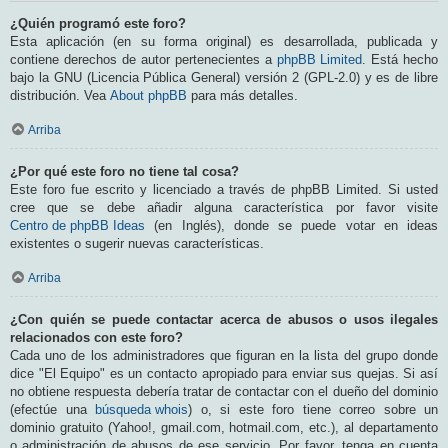
¿Quién programó este foro?
Esta aplicación (en su forma original) es desarrollada, publicada y
contiene derechos de autor pertenecientes a
phpBB Limited
. Está hecho
bajo la GNU (Licencia Pública General) versión 2 (GPL-2.0) y es de libre
distribución. Vea
About phpBB
para más detalles.
Arriba
¿Por qué este foro no tiene tal cosa?
Este foro fue escrito y licenciado a través de phpBB Limited. Si usted
cree que se debe añadir alguna característica por favor visite
Centro de phpBB Ideas
(en Inglés), donde se puede votar en ideas
existentes o sugerir nuevas características.
Arriba
¿Con quién se puede contactar acerca de abusos o usos ilegales
relacionados con este foro?
Cada uno de los administradores que figuran en la lista del grupo donde
dice "El Equipo" es un contacto apropiado para enviar sus quejas. Si así
no obtiene respuesta debería tratar de contactar con el dueño del dominio
(efectúe una
búsqueda whois
) o, si este foro tiene correo sobre un
dominio gratuito (Yahoo!, gmail.com, hotmail.com, etc.), al departamento
o administración de abusos de ese servicio. Por favor, tenga en cuenta