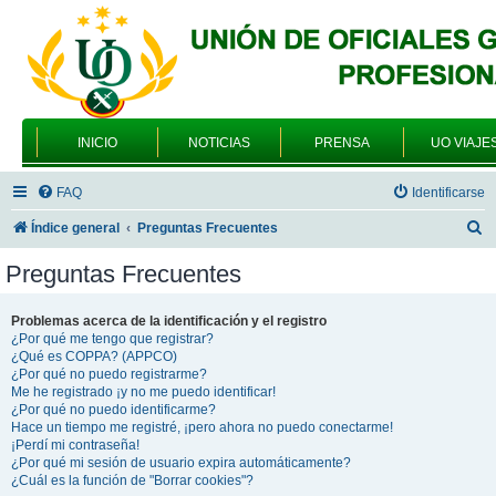
INICIO
NOTICIAS
PRENSA
UO VIAJE
FAQ
Identificarse
B
Índice general
Preguntas Frecuentes
u
Preguntas Frecuentes
s
c
Problemas acerca de la identificación y el registro
¿Por qué me tengo que registrar?
a
¿Qué es COPPA? (APPCO)
r
¿Por qué no puedo registrarme?
Me he registrado ¡y no me puedo identificar!
¿Por qué no puedo identificarme?
Hace un tiempo me registré, ¡pero ahora no puedo conectarme!
¡Perdí mi contraseña!
¿Por qué mi sesión de usuario expira automáticamente?
¿Cuál es la función de "Borrar cookies"?