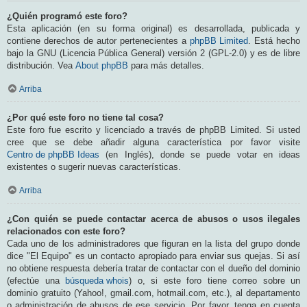
¿Quién programó este foro?
Esta aplicación (en su forma original) es desarrollada, publicada y
contiene derechos de autor pertenecientes a
phpBB Limited
. Está hecho
bajo la GNU (Licencia Pública General) versión 2 (GPL-2.0) y es de libre
distribución. Vea
About phpBB
para más detalles.
Arriba
¿Por qué este foro no tiene tal cosa?
Este foro fue escrito y licenciado a través de phpBB Limited. Si usted
cree que se debe añadir alguna característica por favor visite
Centro de phpBB Ideas
(en Inglés), donde se puede votar en ideas
existentes o sugerir nuevas características.
Arriba
¿Con quién se puede contactar acerca de abusos o usos ilegales
relacionados con este foro?
Cada uno de los administradores que figuran en la lista del grupo donde
dice "El Equipo" es un contacto apropiado para enviar sus quejas. Si así
no obtiene respuesta debería tratar de contactar con el dueño del dominio
(efectúe una
búsqueda whois
) o, si este foro tiene correo sobre un
dominio gratuito (Yahoo!, gmail.com, hotmail.com, etc.), al departamento
o administración de abusos de ese servicio. Por favor, tenga en cuenta