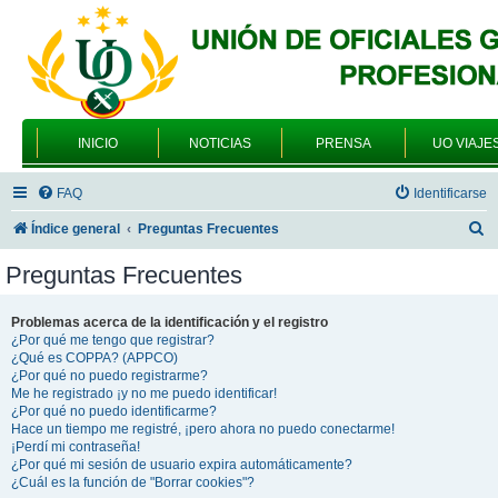
INICIO
NOTICIAS
PRENSA
UO VIAJE
FAQ
Identificarse
B
Índice general
Preguntas Frecuentes
u
Preguntas Frecuentes
s
c
Problemas acerca de la identificación y el registro
¿Por qué me tengo que registrar?
a
¿Qué es COPPA? (APPCO)
r
¿Por qué no puedo registrarme?
Me he registrado ¡y no me puedo identificar!
¿Por qué no puedo identificarme?
Hace un tiempo me registré, ¡pero ahora no puedo conectarme!
¡Perdí mi contraseña!
¿Por qué mi sesión de usuario expira automáticamente?
¿Cuál es la función de "Borrar cookies"?